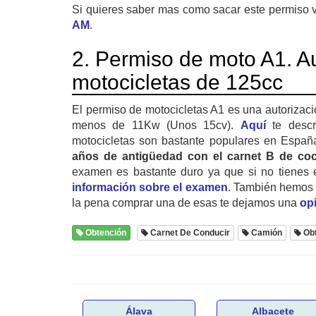
Si quieres saber mas como sacar este permiso v
AM
.
2. Permiso de moto A1. Au
motocicletas de 125cc
El permiso de motocicletas A1 es una autorizaci
menos de 11Kw (Unos 15cv).
Aquí
te descr
motocicletas son bastante populares en Españ
años de antigüedad con el carnet B de co
examen es bastante duro ya que si no tienes
información sobre el examen
. También hemos e
la pena comprar una de esas te dejamos una
op
Obtención
Carnet De Conducir
Camión
Ob
Álava
Albacete