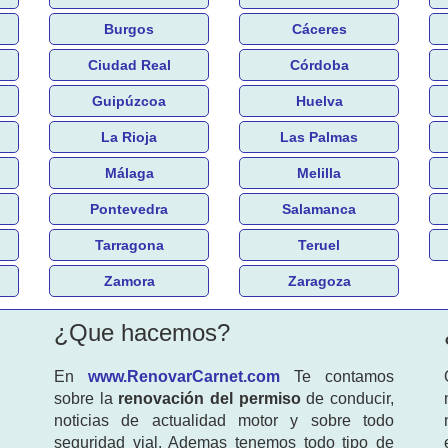
Burgos
Cáceres
Ciudad Real
Córdoba
Guipúzcoa
Huelva
La Rioja
Las Palmas
Málaga
Melilla
Pontevedra
Salamanca
Tarragona
Teruel
Zamora
Zaragoza
¿Que hacemos?
En
www.RenovarCarnet.com
Te contamos
sobre la
renovación del permiso
de conducir,
noticias de actualidad motor y sobre todo
seguridad vial. Ademas tenemos todo tipo de