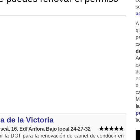
s
a
A
q
p
c
d
A
ex
d
e
o
c
M
l
p
de la Victoria
t
escá, 16. Edf Anfora Bajo local 24-27-32
or la DGT para la renovación de carnet de conducir en