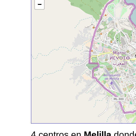
−
4 centros en
Melilla
donde