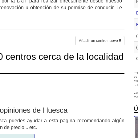
 por la DGT para realizar directamente desde nuestro
a renovación u obtención de su permiso de conducir. Le
Añadir un centro nuevo
 centros cerca de la localidad
Imp
de
of
pub
La
red
Ú
 opiniones de Huesca
esca puedes ayudar a esta pagina recomendando algún
de precio... etc.