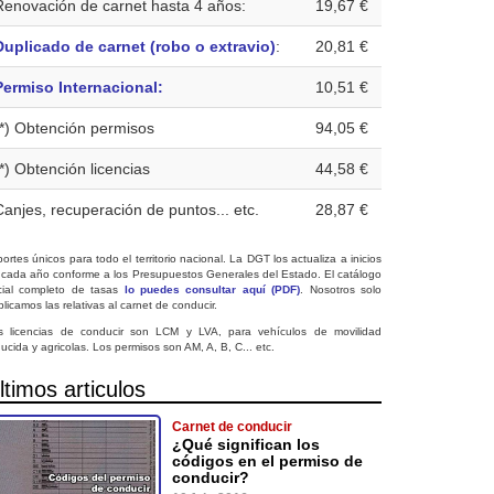
Renovación de carnet hasta 4 años:
19,67 €
Duplicado de carnet (robo o extravio)
:
20,81 €
Permiso Internacional:
10,51 €
(*) Obtención permisos
94,05 €
(*) Obtención licencias
44,58 €
Canjes, recuperación de puntos... etc.
28,87 €
ortes únicos para todo el territorio nacional. La DGT los actualiza a inicios
 cada año conforme a los Presupuestos Generales del Estado. El catálogo
icial completo de tasas
lo puedes consultar aquí (PDF)
. Nosotros solo
licamos las relativas al carnet de conducir.
s licencias de conducir son LCM y LVA, para vehículos de movilidad
ucida y agricolas. Los permisos son AM, A, B, C... etc.
ltimos articulos
Carnet de conducir
¿Qué significan los
códigos en el permiso de
conducir?