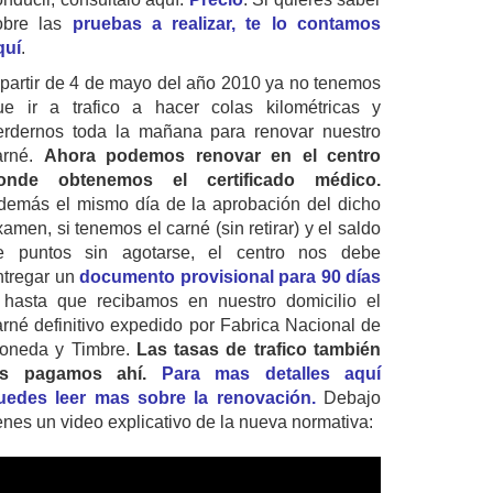
obre las
pruebas a realizar, te lo contamos
quí
.
 partir de 4 de mayo del año 2010 ya no tenemos
ue ir a trafico a hacer colas kilométricas y
erdernos toda la mañana para renovar nuestro
arné.
Ahora podemos renovar en el centro
onde obtenemos el certificado médico.
demás el mismo día de la aprobación del dicho
amen, si tenemos el carné (sin retirar) y el saldo
e puntos sin agotarse, el centro nos debe
ntregar un
documento provisional para 90 días
 hasta que recibamos en nuestro domicilio el
arné definitivo expedido por Fabrica Nacional de
oneda y Timbre.
Las tasas de trafico también
as pagamos ahí.
Para mas detalles aquí
uedes leer mas sobre la renovación.
Debajo
ienes un video explicativo de la nueva normativa: