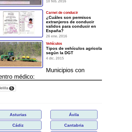
10 feb. 2016
Carnet de conducir
¿Cuáles son permisos
extranjeros de conducir
validos para conducir en
España?
26 ene. 2016
Vehículos
Tipos de vehículos agricola
según la DGT
4 dic. 2015
Municipios con
entro médico:
elilla
5
Asturias
Ávila
Cádiz
Cantabria