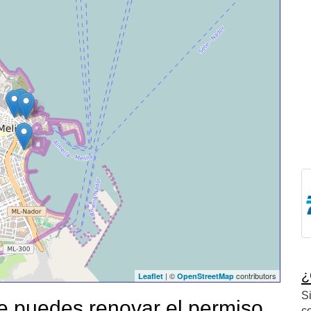
¿
| ©
contributors
Leaflet
OpenStreetMap
S
 puedes renovar el permiso
c