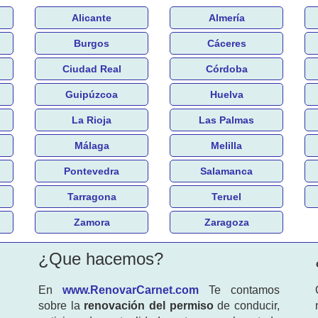
Alicante
Almería
Burgos
Cáceres
Ciudad Real
Córdoba
Guipúzcoa
Huelva
La Rioja
Las Palmas
Málaga
Melilla
Pontevedra
Salamanca
Tarragona
Teruel
Zamora
Zaragoza
¿Que hacemos?
En
www.RenovarCarnet.com
Te contamos
sobre la
renovación del permiso
de conducir,