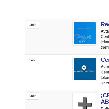
Re
León
Avda
Cent
jefa
tram
Ce
León
Aven
Cent
tele
se e
¡C
León
A
Call