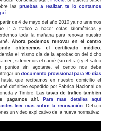
obre las
pruebas a realizar, te lo contamos
quí
.
 partir de 4 de mayo del año 2010 ya no tenemos
ue ir a trafico a hacer colas kilométricas y
erdernos toda la mañana para renovar nuestro
arné.
Ahora podemos renovar en el centro
onde obtenemos el certificado médico.
demás el mismo día de la aprobación del dicho
amen, si tenemos el carné (sin retirar) y el saldo
e puntos sin agotarse, el centro nos debe
ntregar un
documento provisional para 90 días
 hasta que recibamos en nuestro domicilio el
arné definitivo expedido por Fabrica Nacional de
oneda y Timbre.
Las tasas de trafico también
as pagamos ahí.
Para mas detalles aquí
uedes leer mas sobre la renovación.
Debajo
ienes un video explicativo de la nueva normativa: