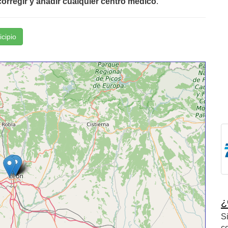
orregir y añadir cualquier centro médico
.
icipio
¿
S
c