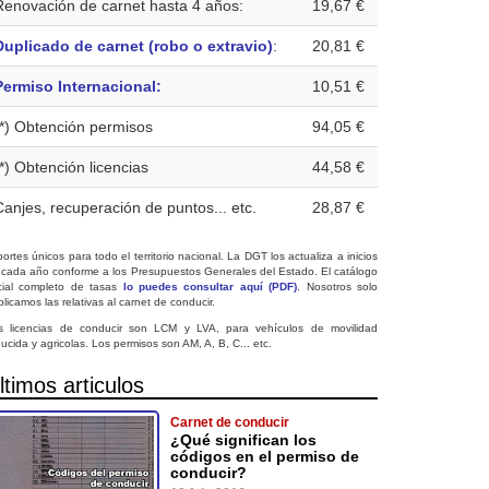
Renovación de carnet hasta 4 años:
19,67 €
Duplicado de carnet (robo o extravio)
:
20,81 €
Permiso Internacional:
10,51 €
(*) Obtención permisos
94,05 €
(*) Obtención licencias
44,58 €
Canjes, recuperación de puntos... etc.
28,87 €
ortes únicos para todo el territorio nacional. La DGT los actualiza a inicios
 cada año conforme a los Presupuestos Generales del Estado. El catálogo
icial completo de tasas
lo puedes consultar aquí (PDF)
. Nosotros solo
licamos las relativas al carnet de conducir.
s licencias de conducir son LCM y LVA, para vehículos de movilidad
ucida y agricolas. Los permisos son AM, A, B, C... etc.
ltimos articulos
Carnet de conducir
¿Qué significan los
códigos en el permiso de
conducir?