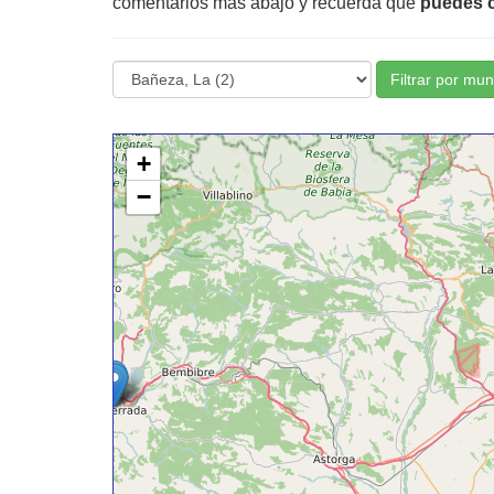
comentarios más abajo y recuerda que
puedes c
Filtrar por mun
+
−