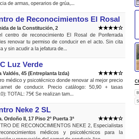
ncia de armas, operarios de grúa,...
ntro de Reconocimientos El Rosal
ida de la Constitución, 2
l centro de reconocimiento El Rosal de Ponferrada
es renovar tu permiso de conducir en el acto. Sin cita
a y sin acudir a la jefatura de...
C Luz Verde
 Valdés, 45 (Entreplanta Izda)
c
ro médico y psicotécnico donde renovar al mejor precio
arnet de conducir. Precio catálogo: 50,90 + tasas
B
10): TOTAL: 75€ Se realizan tam...
S
ntro Neke 2 SL
. Ordoño II, 17 Piso 2º Puerta 3ª
TRO DE RECONOCIMIENTOS NEKE 2, Especialistas
reconocimientos médicos y psicotécnicos para la