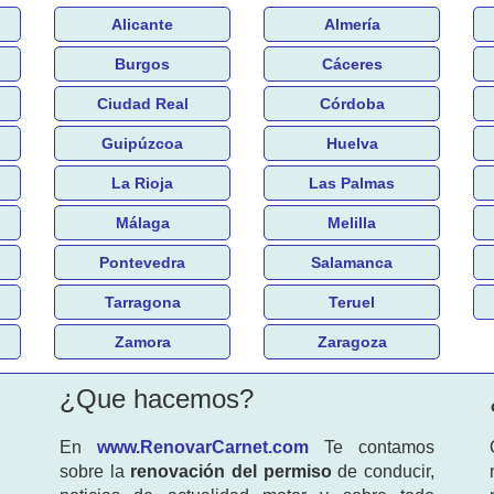
Alicante
Almería
Burgos
Cáceres
Ciudad Real
Córdoba
Guipúzcoa
Huelva
La Rioja
Las Palmas
Málaga
Melilla
Pontevedra
Salamanca
Tarragona
Teruel
Zamora
Zaragoza
¿Que hacemos?
En
www.RenovarCarnet.com
Te contamos
sobre la
renovación del permiso
de conducir,