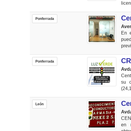
lice
Ce
Ponferrada
Aven
En e
pued
previ
CR
Ponferrada
Avda
Cent
su c
(24,
Ce
León
Avda
CEN
en 