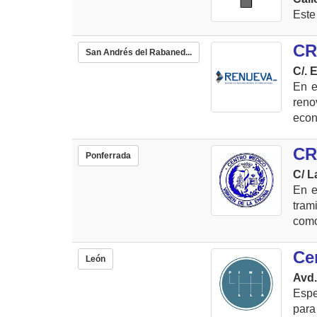
Este
CR
San Andrés del Rabaned...
C/. 
En e
ren
econ
CR
Ponferrada
C/ L
En e
tram
como
Ce
León
Avd.
Espe
para