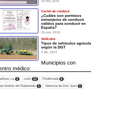
10 feb. 2016
Carnet de conducir
¿Cuáles son permisos
extranjeros de conducir
validos para conducir en
España?
26 ene. 2016
Vehículos
Tipos de vehículos agricola
según la DGT
4 dic. 2015
Municipios con
entro médico:
añeza, La
León
Ponferrada
2
22
6
an Andrés del Rabanedo
Valencia de Don Juan
1
1