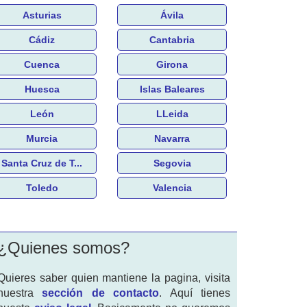
Asturias
Ávila
Cádiz
Cantabria
Cuenca
Girona
Huesca
Islas Baleares
León
LLeida
Murcia
Navarra
Santa Cruz de T...
Segovia
Toledo
Valencia
¿Quienes somos?
Quieres saber quien mantiene la pagina, visita
nuestra
sección de contacto
. Aquí tienes