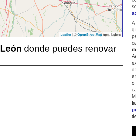
s
a
A
q
| ©
contributors
Leaflet
OpenStreetMap
p
c
León
donde puedes renovar
d
A
ex
d
e
o
c
M
l
p
t