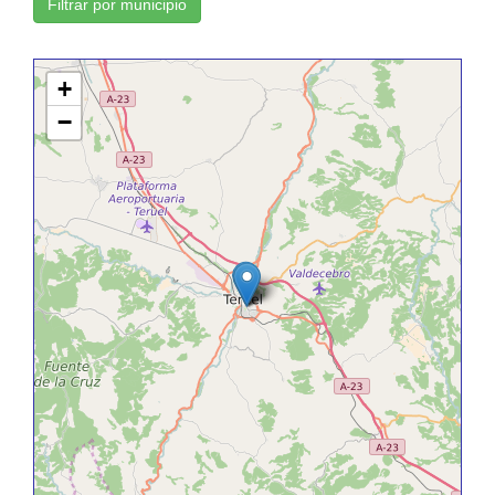
Filtrar por municipio
+
−