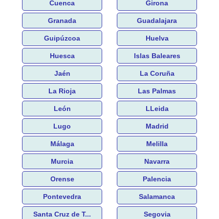
Cuenca
Girona
Granada
Guadalajara
Guipúzcoa
Huelva
Huesca
Islas Baleares
Jaén
La Coruña
La Rioja
Las Palmas
León
LLeida
Lugo
Madrid
Málaga
Melilla
Murcia
Navarra
Orense
Palencia
Pontevedra
Salamanca
Santa Cruz de T...
Segovia