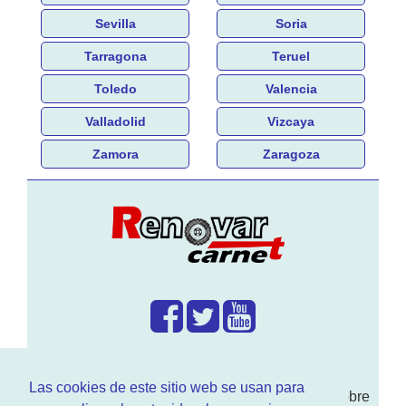
Sevilla
Soria
Tarragona
Teruel
Toledo
Valencia
Valladolid
Vizcaya
Zamora
Zaragoza
¿Que hacemos?
Las cookies de este sitio web se usan para
En
www.RenovarCarnet.com
Te contamos sobre