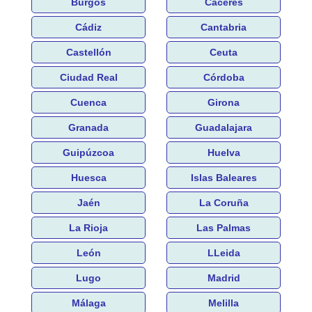
Burgos
Cáceres
Cádiz
Cantabria
Castellón
Ceuta
Ciudad Real
Córdoba
Cuenca
Girona
Granada
Guadalajara
Guipúzcoa
Huelva
Huesca
Islas Baleares
Jaén
La Coruña
La Rioja
Las Palmas
León
LLeida
Lugo
Madrid
Málaga
Melilla