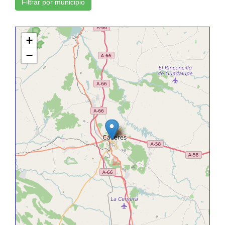
Filtrar por municipio
+
−