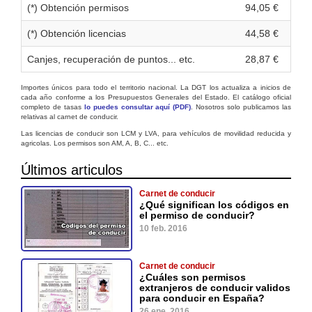
(*) Obtención permisos
94,05 €
(*) Obtención licencias
44,58 €
Canjes, recuperación de puntos... etc.
28,87 €
Importes únicos para todo el territorio nacional. La DGT los actualiza a inicios de
cada año conforme a los Presupuestos Generales del Estado. El catálogo oficial
completo de tasas
lo puedes consultar aquí (PDF)
. Nosotros solo publicamos las
relativas al carnet de conducir.
Las licencias de conducir son LCM y LVA, para vehículos de movilidad reducida y
agricolas. Los permisos son AM, A, B, C... etc.
Últimos articulos
Carnet de conducir
¿Qué significan los códigos en
el permiso de conducir?
10 feb. 2016
Carnet de conducir
¿Cuáles son permisos
extranjeros de conducir validos
para conducir en España?
26 ene. 2016