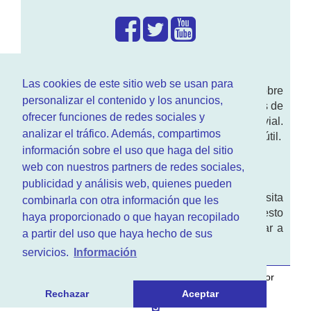
¿Que hacemos?
Las cookies de este sitio web se usan para
En
www.RenovarCarnet.com
Te contamos sobre
personalizar el contenido y los anuncios,
la
renovación del permiso
de conducir, noticias de
ofrecer funciones de redes sociales y
actualidad motor y sobre todo seguridad vial.
analizar el tráfico. Además, compartimos
Ademas tenemos todo tipo de información DGT útil.
información sobre el uso que haga del sitio
¿Quienes somos?
web con nuestros partners de redes sociales,
publicidad y análisis web, quienes pueden
Quieres saber quien mantiene la pagina, visita
combinarla con otra información que les
nuestra
sección de contacto
. Aquí tienes nuesto
haya proporcionado o que hayan recopilado
aviso legal
. Basicamente no queremos engañar a
a partir del uso que haya hecho de sus
nadie.
servicios.
Información
Este sitio web es desarrollado y mantenido con
por
www.azr.es
.
Rechazar
Aceptar