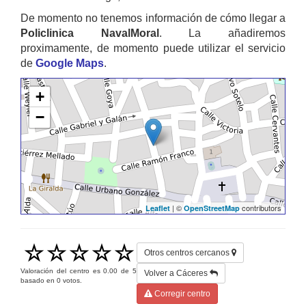
De momento no tenemos información de cómo llegar a
Policlinica NavalMoral
. La añadiremos
proximamente, de momento puede utilizar el servicio
de
Google Maps
.
+
−
| ©
contributors
Leaflet
OpenStreetMap
Otros centros cercanos
Valoración del centro es
0.00
de
5
Volver a Cáceres
basado en
0
votos.
Corregir centro