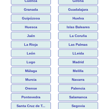
Cuenca
Girona
Granada
Guadalajara
Guipúzcoa
Huelva
Huesca
Islas Baleares
Jaén
La Coruña
La Rioja
Las Palmas
León
LLeida
Lugo
Madrid
Málaga
Melilla
Murcia
Navarra
Orense
Palencia
Pontevedra
Salamanca
Santa Cruz de T...
Segovia