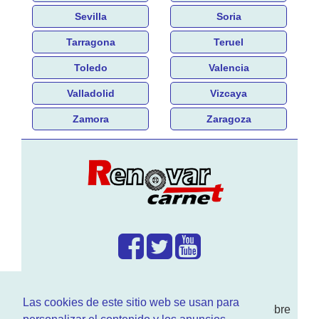
Sevilla
Soria
Tarragona
Teruel
Toledo
Valencia
Valladolid
Vizcaya
Zamora
Zaragoza
¿Que hacemos?
Las cookies de este sitio web se usan para
En
www.RenovarCarnet.com
Te contamos sobre