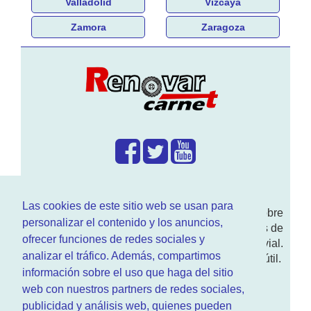
Valladolid
Vizcaya
Zamora
Zaragoza
¿Que hacemos?
Las cookies de este sitio web se usan para
En
www.RenovarCarnet.com
Te contamos sobre
personalizar el contenido y los anuncios,
la
renovación del permiso
de conducir, noticias de
ofrecer funciones de redes sociales y
actualidad motor y sobre todo seguridad vial.
analizar el tráfico. Además, compartimos
Ademas tenemos todo tipo de información DGT útil.
información sobre el uso que haga del sitio
¿Quienes somos?
web con nuestros partners de redes sociales,
publicidad y análisis web, quienes pueden