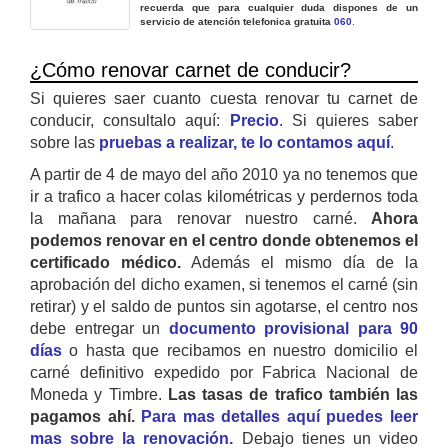
recuerda que para cualquier duda dispones de un
servicio de atención telefonica gratuita
060
.
¿Cómo renovar carnet de conducir?
Si quieres saer cuanto cuesta renovar tu carnet de
conducir, consultalo aquí:
Precio
. Si quieres saber
sobre las
pruebas a realizar, te lo contamos aquí
.
A partir de 4 de mayo del año 2010 ya no tenemos que
ir a trafico a hacer colas kilométricas y perdernos toda
la mañana para renovar nuestro carné.
Ahora
podemos renovar en el centro donde obtenemos el
certificado médico.
Además el mismo día de la
aprobación del dicho examen, si tenemos el carné (sin
retirar) y el saldo de puntos sin agotarse, el centro nos
debe entregar un
documento provisional para 90
días
o hasta que recibamos en nuestro domicilio el
carné definitivo expedido por Fabrica Nacional de
Moneda y Timbre.
Las tasas de trafico también las
pagamos ahí.
Para mas detalles aquí puedes leer
mas sobre la renovación.
Debajo tienes un video