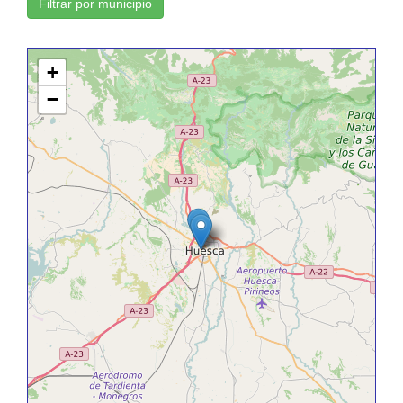
Filtrar por municipio
+
−