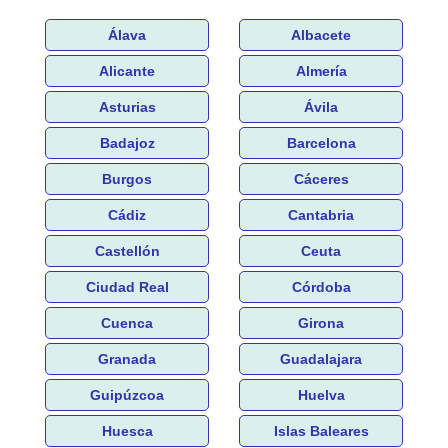
Álava
Albacete
Alicante
Almería
Asturias
Ávila
Badajoz
Barcelona
Burgos
Cáceres
Cádiz
Cantabria
Castellón
Ceuta
Ciudad Real
Córdoba
Cuenca
Girona
Granada
Guadalajara
Guipúzcoa
Huelva
Huesca
Islas Baleares