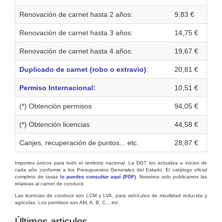
Renovación de carnet hasta 2 años:
9,83 €
Renovación de carnet hasta 3 años:
14,75 €
Renovación de carnet hasta 4 años:
19,67 €
Duplicado de carnet (robo o extravio)
:
20,81 €
Permiso Internacional:
10,51 €
(*) Obtención permisos
94,05 €
(*) Obtención licencias
44,58 €
Canjes, recuperación de puntos... etc.
28,87 €
Importes únicos para todo el territorio nacional. La DGT los actualiza a inicios de
cada año conforme a los Presupuestos Generales del Estado. El catálogo oficial
completo de tasas
lo puedes consultar aquí (PDF)
. Nosotros solo publicamos las
relativas al carnet de conducir.
Las licencias de conducir son LCM y LVA, para vehículos de movilidad reducida y
agricolas. Los permisos son AM, A, B, C... etc.
Últimos articulos