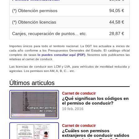
(*) Obtención permisos
94,05 €
(*) Obtención licencias
44,58 €
Canjes, recuperación de puntos... etc.
28,87 €
Importes únicos para todo el territorio nacional. La DGT los actualiza a inicios de
cada año conforme a los Presupuestos Generales del Estado. El catálogo oficial
completo de tasas
lo puedes consultar aquí (PDF)
. Nosotros solo publicamos las
relativas al carnet de conducir.
Las licencias de conducir son LCM y LVA, para vehículos de movilidad reducida y
agricolas. Los permisos son AM, A, B, C... etc.
Últimos articulos
Carnet de conducir
¿Qué significan los códigos en
el permiso de conducir?
10 feb. 2016
Carnet de conducir
¿Cuáles son permisos
extranjeros de conducir validos