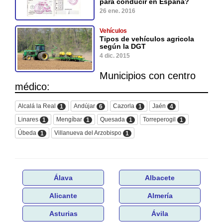
para conducir en España?
26 ene. 2016
Vehículos
Tipos de vehículos agricola
según la DGT
4 dic. 2015
Municipios con centro
médico:
Alcalá la Real
Andújar
Cazorla
Jaén
1
6
1
4
Linares
Mengíbar
Quesada
Torreperogil
1
1
1
1
Úbeda
Villanueva del Arzobispo
1
1
Álava
Albacete
Alicante
Almería
Asturias
Ávila