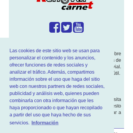
¿Que hacemos?
Las cookies de este sitio web se usan para
En
www.RenovarCarnet.com
Te contamos sobre
personalizar el contenido y los anuncios,
la
renovación del permiso
de conducir, noticias de
ofrecer funciones de redes sociales y
actualidad motor y sobre todo seguridad vial.
analizar el tráfico. Además, compartimos
Ademas tenemos todo tipo de información DGT útil.
información sobre el uso que haga del sitio
¿Quienes somos?
web con nuestros partners de redes sociales,
publicidad y análisis web, quienes pueden
Quieres saber quien mantiene la pagina, visita
combinarla con otra información que les
nuestra
sección de contacto
. Aquí tienes nuesto
haya proporcionado o que hayan recopilado
aviso legal
. Basicamente no queremos engañar a
a partir del uso que haya hecho de sus
nadie.
servicios.
Información