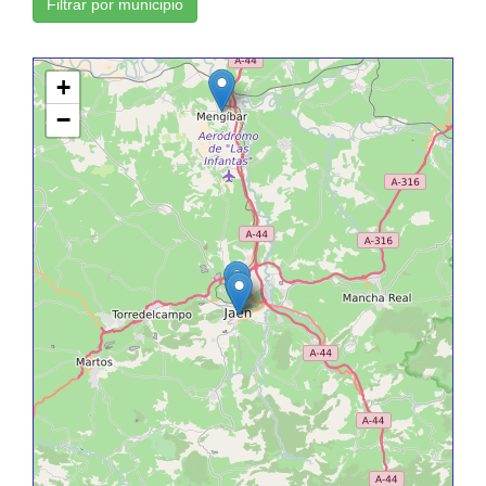
Filtrar por municipio
+
−