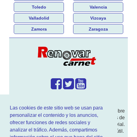
Toledo
Valencia
Valladolid
Vizcaya
Zamora
Zaragoza
¿Que hacemos?
Las cookies de este sitio web se usan para
En
www.RenovarCarnet.com
Te contamos sobre
personalizar el contenido y los anuncios,
la
renovación del permiso
de conducir, noticias de
ofrecer funciones de redes sociales y
actualidad motor y sobre todo seguridad vial.
analizar el tráfico. Además, compartimos
Ademas tenemos todo tipo de información DGT útil.