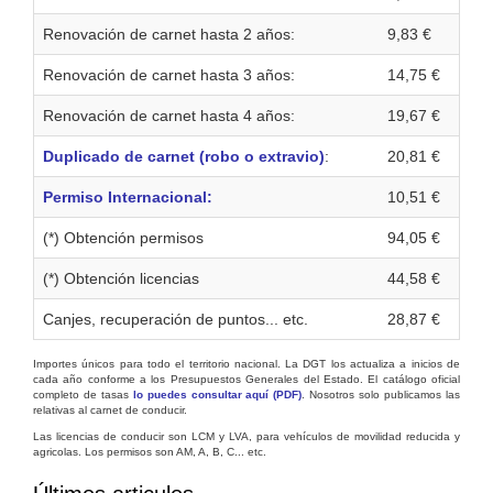
Renovación de carnet hasta 2 años:
9,83 €
Renovación de carnet hasta 3 años:
14,75 €
Renovación de carnet hasta 4 años:
19,67 €
Duplicado de carnet (robo o extravio)
:
20,81 €
Permiso Internacional:
10,51 €
(*) Obtención permisos
94,05 €
(*) Obtención licencias
44,58 €
Canjes, recuperación de puntos... etc.
28,87 €
Importes únicos para todo el territorio nacional. La DGT los actualiza a inicios de
cada año conforme a los Presupuestos Generales del Estado. El catálogo oficial
completo de tasas
lo puedes consultar aquí (PDF)
. Nosotros solo publicamos las
relativas al carnet de conducir.
Las licencias de conducir son LCM y LVA, para vehículos de movilidad reducida y
agricolas. Los permisos son AM, A, B, C... etc.