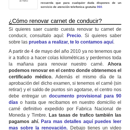
recuerda que para cualquier duda dispones de un
servicio de atención telefonica gratuita
060
.
¿Cómo renovar carnet de conducir?
Si quieres saer cuanto cuesta renovar tu carnet de
conducir, consultalo aquí:
Precio
. Si quieres saber
sobre las
pruebas a realizar, te lo contamos aquí
.
A partir de 4 de mayo del año 2010 ya no tenemos que
ir a trafico a hacer colas kilométricas y perdernos toda
la mañana para renovar nuestro carné.
Ahora
podemos renovar en el centro donde obtenemos el
certificado médico.
Además el mismo día de la
aprobación del dicho examen, si tenemos el carné (sin
retirar) y el saldo de puntos sin agotarse, el centro nos
debe entregar un
documento provisional para 90
días
o hasta que recibamos en nuestro domicilio el
carné definitivo expedido por Fabrica Nacional de
Moneda y Timbre.
Las tasas de trafico también las
pagamos ahí.
Para mas detalles aquí puedes leer
mas sobre la renovación.
Debajo tienes un video