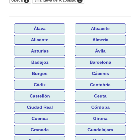
Úbeda
Villanueva del Arzobispo
1
1
Álava
Albacete
Alicante
Almería
Asturias
Ávila
Badajoz
Barcelona
Burgos
Cáceres
Cádiz
Cantabria
Castellón
Ceuta
Ciudad Real
Córdoba
Cuenca
Girona
Granada
Guadalajara