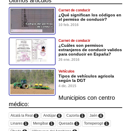
Últimos articulos
Carnet de conducir
¿Qué significan los códigos en
el permiso de conducir?
10 feb. 2016
Carnet de conducir
¿Cuáles son permisos
extranjeros de conducir validos
para conducir en España?
26 ene. 2016
Vehículos
Tipos de vehículos agricola
según la DGT
4 dic. 2015
Municipios con centro
médico:
Alcalá la Real
Andújar
Cazorla
Jaén
1
6
1
4
Linares
Mengíbar
Quesada
Torreperogil
1
1
1
1