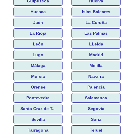
Guipúzcoa
Huelva
Huesca
Islas Baleares
Jaén
La Coruña
La Rioja
Las Palmas
León
LLeida
Lugo
Madrid
Málaga
Melilla
Murcia
Navarra
Orense
Palencia
Pontevedra
Salamanca
Santa Cruz de T...
Segovia
Sevilla
Soria
Tarragona
Teruel