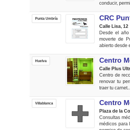
conducir, permi
CRC Pun
Punta Umbría
Calle Lisa, 12
Desde el año 
moverte de Pu
abierto desde e
Centro M
Huelva
Calle Plus Ultr
Centro de rec
renovar tu per
traer tu carnet..
Centro M
Villablanca
Plaza de la C
Consultas méd
médicos para l