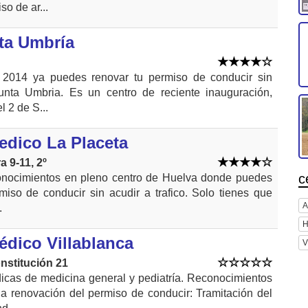
so de ar...
ta Umbría
2014 ya puedes renovar tu permiso de conducir sin
nta Umbria. Es un centro de reciente inauguración,
l 2 de S...
edico La Placeta
a 9-11, 2º
c
onocimientos en pleno centro de Huelva donde puedes
miso de conducir sin acudir a trafico. Solo tienes que
A
.
H
édico Villablanca
V
onstitución 21
icas de medicina general y pediatría. Reconocimientos
a renovación del permiso de conducir: Tramitación del