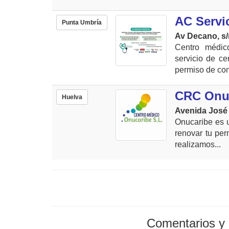
AC Servi
Punta Umbría
Av Decano, s/
Centro médic
servicio de ce
permiso de cond
CRC Onu
Huelva
Avenida José 
Onucaribe es 
renovar tu perm
realizamos...
Comentarios y