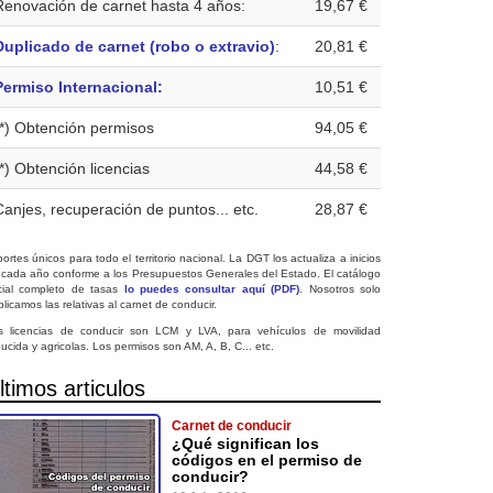
Renovación de carnet hasta 4 años:
19,67 €
Duplicado de carnet (robo o extravio)
:
20,81 €
Permiso Internacional:
10,51 €
(*) Obtención permisos
94,05 €
(*) Obtención licencias
44,58 €
Canjes, recuperación de puntos... etc.
28,87 €
ortes únicos para todo el territorio nacional. La DGT los actualiza a inicios
 cada año conforme a los Presupuestos Generales del Estado. El catálogo
icial completo de tasas
lo puedes consultar aquí (PDF)
. Nosotros solo
licamos las relativas al carnet de conducir.
s licencias de conducir son LCM y LVA, para vehículos de movilidad
ucida y agricolas. Los permisos son AM, A, B, C... etc.
ltimos articulos
Carnet de conducir
¿Qué significan los
códigos en el permiso de
conducir?