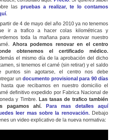
obre las
pruebas a realizar, te lo contamos
quí
.
 partir de 4 de mayo del año 2010 ya no tenemos
ue ir a trafico a hacer colas kilométricas y
erdernos toda la mañana para renovar nuestro
arné.
Ahora podemos renovar en el centro
onde obtenemos el certificado médico.
demás el mismo día de la aprobación del dicho
amen, si tenemos el carné (sin retirar) y el saldo
e puntos sin agotarse, el centro nos debe
ntregar un
documento provisional para 90 días
 hasta que recibamos en nuestro domicilio el
arné definitivo expedido por Fabrica Nacional de
oneda y Timbre.
Las tasas de trafico también
as pagamos ahí.
Para mas detalles aquí
uedes leer mas sobre la renovación.
Debajo
ienes un video explicativo de la nueva normativa: