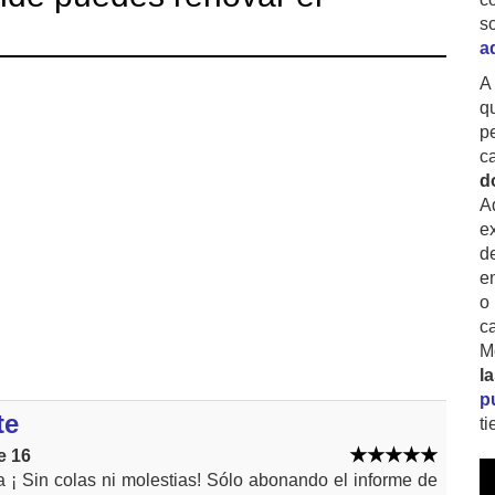
s
a
A
q
p
c
d
A
ex
d
e
o
c
M
l
p
te
t
e 16
ta ¡ Sin colas ni molestias! Sólo abonando el informe de