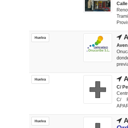
Calle
Reno
Tram
Provi
A
Huelva
Aveni
Onuc
dond
previa
A
Huelva
C/ P
Centr
C/ P
APAR
A
Huelva
Ord