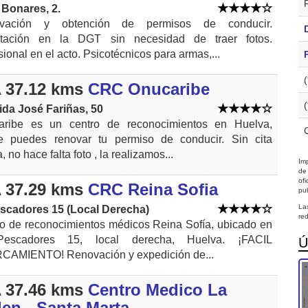
 Bonares, 2.
vación y obtención de permisos de conducir.
itación en la DGT sin necesidad de traer fotos.
sional en el acto. Psicotécnicos para armas,...
 37.12 kms
CRC Onucaribe
da José Fariñas, 50
aribe es un centro de reconocimientos en Huelva,
e puedes renovar tu permiso de conducir. Sin cita
, no hace falta foto , la realizamos...
Imp
de
of
 37.29 kms
CRC Reina Sofia
pub
La
escadores 15 (Local Derecha)
red
o de reconocimientos médicos Reina Sofía, ubicado en
escadores 15, local derecha, Huelva. ¡FACIL
Ú
CAMIENTO! Renovación y expedición de...
 37.46 kms
Centro Medico La
en - Santa Marta