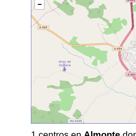
−
1 centros en
Almonte
don