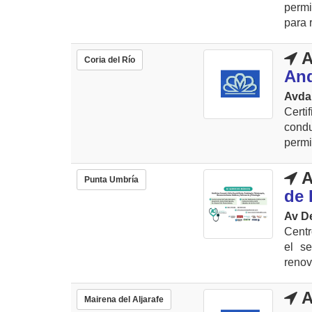
permi
para 
A
Coria del Río
And
Avda
Cert
condu
permi
A
Punta Umbría
de 
Av De
Centr
el se
renov
A
Mairena del Aljarafe