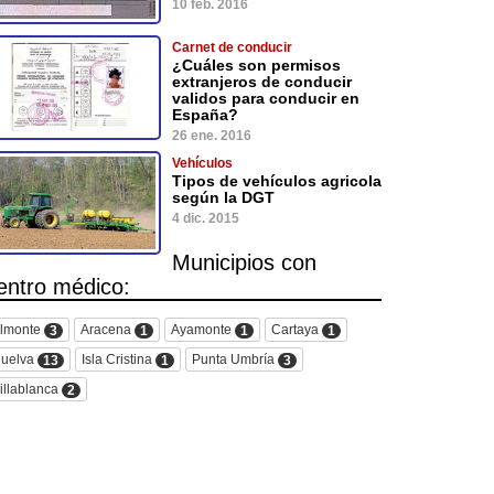
10 feb. 2016
Carnet de conducir
¿Cuáles son permisos
extranjeros de conducir
validos para conducir en
España?
26 ene. 2016
Vehículos
Tipos de vehículos agricola
según la DGT
4 dic. 2015
Municipios con
entro médico:
lmonte
Aracena
Ayamonte
Cartaya
3
1
1
1
uelva
Isla Cristina
Punta Umbría
13
1
3
illablanca
2