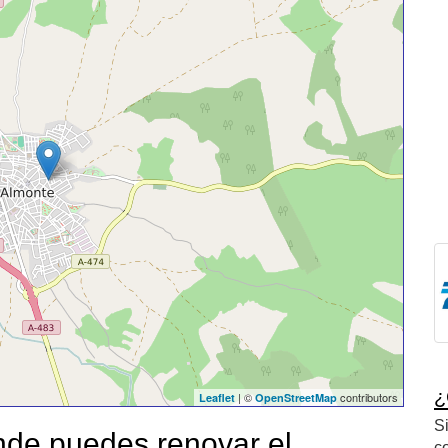
¿
| ©
contributors
Leaflet
OpenStreetMap
S
de puedes renovar el
c