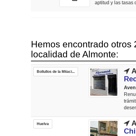
aptitud y las tasas 
Hemos encontrado otros 2
localidad de Almonte:
A
Bollullos de la Mitaci...
Rec
Aveni
Renue
trám
desem
A
Huelva
Chi