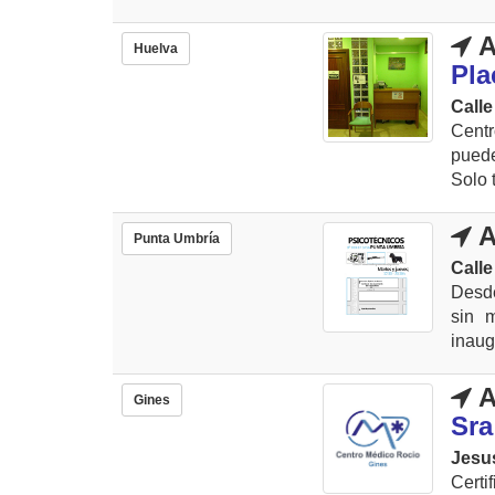
A
Huelva
Pla
Calle
Centr
puede
Solo t
A
Punta Umbría
Calle
Desde
sin 
inaug
A
Gines
Sra
Jesu
Certi