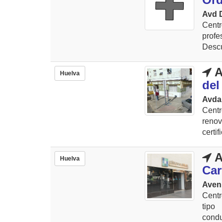
Avd 
Centr
prof
Descu
A
Huelva
del
Avda 
Cent
renov
certi
A
Huelva
Ca
Aveni
Centr
tipo
condu