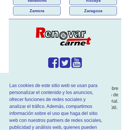
Valladolid
Vizcaya
Zamora
Zaragoza
¿Que hacemos?
Las cookies de este sitio web se usan para
En
www.RenovarCarnet.com
Te contamos sobre
personalizar el contenido y los anuncios,
la
renovación del permiso
de conducir, noticias de
ofrecer funciones de redes sociales y
actualidad motor y sobre todo seguridad vial.
analizar el tráfico. Además, compartimos
Ademas tenemos todo tipo de información DGT útil.
información sobre el uso que haga del sitio
¿Quienes somos?
web con nuestros partners de redes sociales,
publicidad y análisis web, quienes pueden