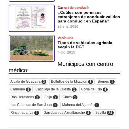
Carnet de conducir
¿Cuáles son permisos
extranjeros de conducir validos
para conducir en España?
26 ene. 2016
Vehículos
Tipos de vehículos agricola
según la DGT
4 dic. 2015
Municipios con centro
médico:
Alcalá de Guadaíra
Bollullos de la Mitación
Brenes
2
1
1
Carmona
Castilleja de la Cuesta
Coria del Río
1
1
4
Dos Hermanas
Écija
Gines
2
2
1
Las Cabezas de San Juan
Mairena del Aljarafe
1
1
Rinconada, La
San Juan de Aznalfarache
Sevilla
1
4
24