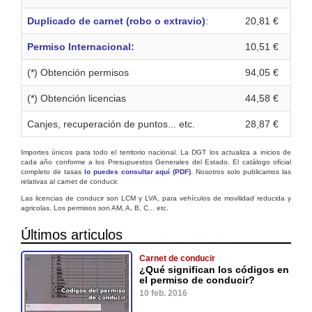
Duplicado de carnet (robo o extravio)
:
20,81 €
Permiso Internacional:
10,51 €
(*) Obtención permisos
94,05 €
(*) Obtención licencias
44,58 €
Canjes, recuperación de puntos... etc.
28,87 €
Importes únicos para todo el territorio nacional. La DGT los actualiza a inicios de
cada año conforme a los Presupuestos Generales del Estado. El catálogo oficial
completo de tasas
lo puedes consultar aquí (PDF)
. Nosotros solo publicamos las
relativas al carnet de conducir.
Las licencias de conducir son LCM y LVA, para vehículos de movilidad reducida y
agricolas. Los permisos son AM, A, B, C... etc.
Últimos articulos
Carnet de conducir
¿Qué significan los códigos en
el permiso de conducir?
10 feb. 2016