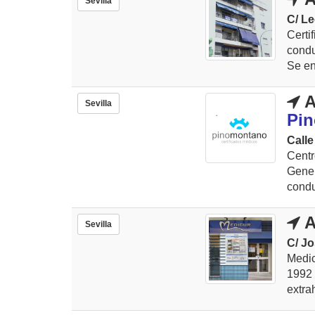
Sevilla
C/ Le
Certi
condu
Se en
A
Sevilla
Pin
Calle
Centr
Gener
conduc
A
Sevilla
C/ Jo
Medic
199
extra