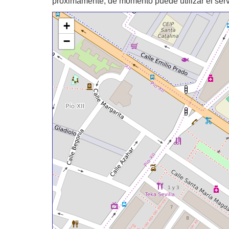
proximamente, de momento puede utilizar el ser
+
−