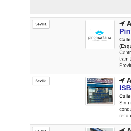
A
Sevilla
Pi
Call
(Esq
Cent
trami
Provi
A
Sevilla
ISB
Calle
Sin n
condu
recon
A