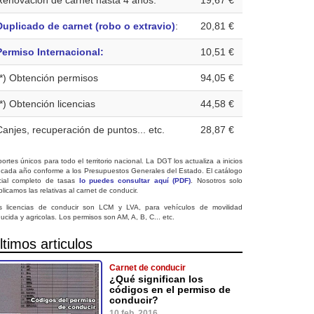
Renovación de carnet hasta 4 años:
19,67 €
Duplicado de carnet (robo o extravio)
:
20,81 €
Permiso Internacional:
10,51 €
(*) Obtención permisos
94,05 €
(*) Obtención licencias
44,58 €
Canjes, recuperación de puntos... etc.
28,87 €
ortes únicos para todo el territorio nacional. La DGT los actualiza a inicios
 cada año conforme a los Presupuestos Generales del Estado. El catálogo
icial completo de tasas
lo puedes consultar aquí (PDF)
. Nosotros solo
licamos las relativas al carnet de conducir.
s licencias de conducir son LCM y LVA, para vehículos de movilidad
ucida y agricolas. Los permisos son AM, A, B, C... etc.
ltimos articulos
Carnet de conducir
¿Qué significan los
códigos en el permiso de
conducir?
10 feb. 2016