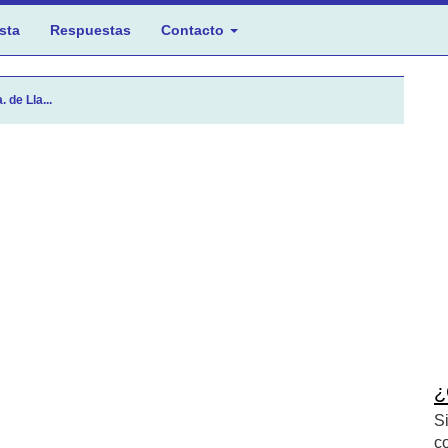
sta
Respuestas
Contacto
 de Lla...
¿
S
c