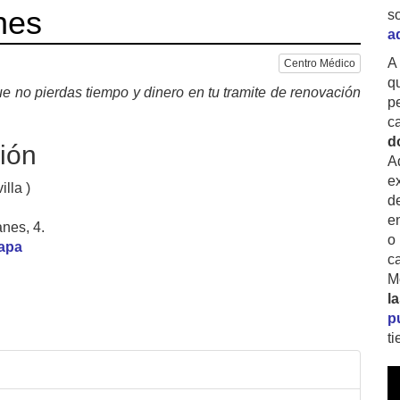
nes
s
a
A
Centro Médico
q
e no pierdas tiempo y dinero en tu tramite de renovación
p
c
d
ión
A
ex
illa )
d
e
nes, 4.
o
mapa
c
M
l
p
t