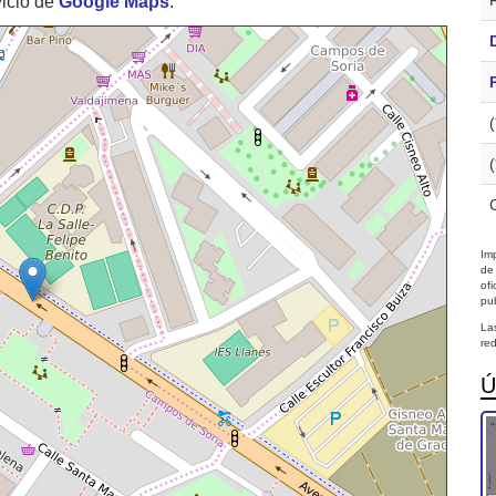
vicio de
Google Maps
.
Imp
de
of
pub
La
red
Ú