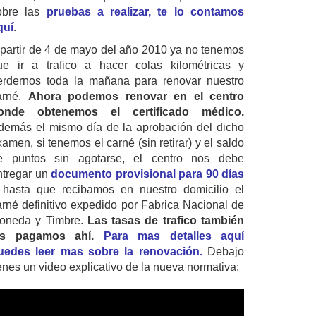
obre las
pruebas a realizar, te lo contamos
quí
.
 partir de 4 de mayo del año 2010 ya no tenemos
ue ir a trafico a hacer colas kilométricas y
erdernos toda la mañana para renovar nuestro
arné.
Ahora podemos renovar en el centro
onde obtenemos el certificado médico.
demás el mismo día de la aprobación del dicho
amen, si tenemos el carné (sin retirar) y el saldo
e puntos sin agotarse, el centro nos debe
ntregar un
documento provisional para 90 días
 hasta que recibamos en nuestro domicilio el
arné definitivo expedido por Fabrica Nacional de
oneda y Timbre.
Las tasas de trafico también
as pagamos ahí.
Para mas detalles aquí
uedes leer mas sobre la renovación.
Debajo
ienes un video explicativo de la nueva normativa: