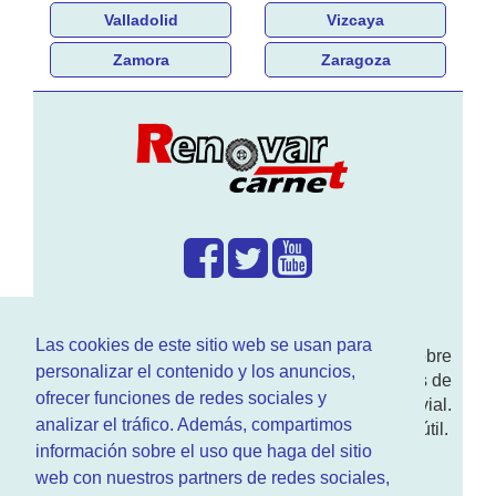
Valladolid
Vizcaya
Zamora
Zaragoza
¿Que hacemos?
Las cookies de este sitio web se usan para
En
www.RenovarCarnet.com
Te contamos sobre
personalizar el contenido y los anuncios,
la
renovación del permiso
de conducir, noticias de
ofrecer funciones de redes sociales y
actualidad motor y sobre todo seguridad vial.
analizar el tráfico. Además, compartimos
Ademas tenemos todo tipo de información DGT útil.
información sobre el uso que haga del sitio
¿Quienes somos?
web con nuestros partners de redes sociales,