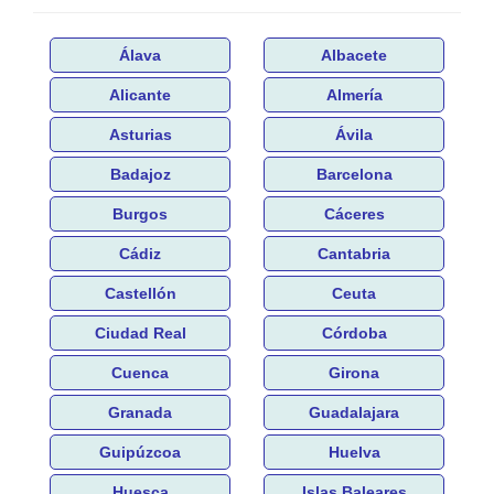
Álava
Albacete
Alicante
Almería
Asturias
Ávila
Badajoz
Barcelona
Burgos
Cáceres
Cádiz
Cantabria
Castellón
Ceuta
Ciudad Real
Córdoba
Cuenca
Girona
Granada
Guadalajara
Guipúzcoa
Huelva
Huesca
Islas Baleares