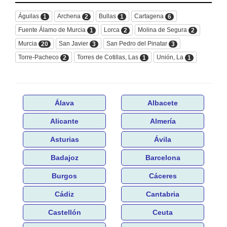
Águilas
Archena
Bullas
Cartagena
1
2
1
6
Fuente Álamo de Murcia
Lorca
Molina de Segura
1
2
2
Murcia
San Javier
San Pedro del Pinatar
20
3
3
Torre-Pacheco
Torres de Cotillas, Las
Unión, La
2
1
1
Álava
Albacete
Alicante
Almería
Asturias
Ávila
Badajoz
Barcelona
Burgos
Cáceres
Cádiz
Cantabria
Castellón
Ceuta