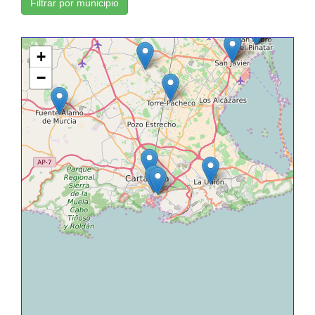
Filtrar por municipio
+
−