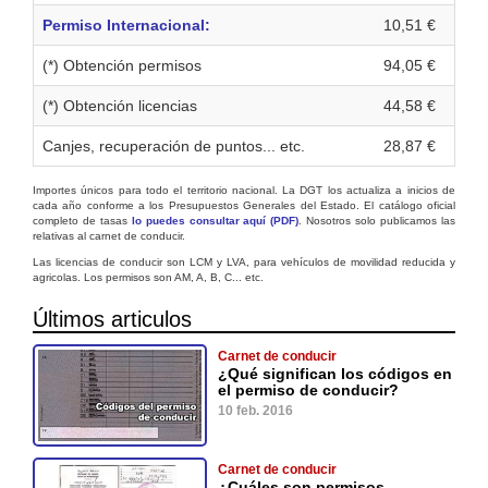
Permiso Internacional:
10,51 €
(*) Obtención permisos
94,05 €
(*) Obtención licencias
44,58 €
Canjes, recuperación de puntos... etc.
28,87 €
Importes únicos para todo el territorio nacional. La DGT los actualiza a inicios de
cada año conforme a los Presupuestos Generales del Estado. El catálogo oficial
completo de tasas
lo puedes consultar aquí (PDF)
. Nosotros solo publicamos las
relativas al carnet de conducir.
Las licencias de conducir son LCM y LVA, para vehículos de movilidad reducida y
agricolas. Los permisos son AM, A, B, C... etc.
Últimos articulos
Carnet de conducir
¿Qué significan los códigos en
el permiso de conducir?
10 feb. 2016
Carnet de conducir
¿Cuáles son permisos