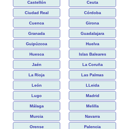
Castellón
Ceuta
Ciudad Real
Córdoba
Cuenca
Girona
Granada
Guadalajara
Guipúzcoa
Huelva
Huesca
Islas Baleares
Jaén
La Coruña
La Rioja
Las Palmas
León
LLeida
Lugo
Madrid
Málaga
Melilla
Murcia
Navarra
Orense
Palencia