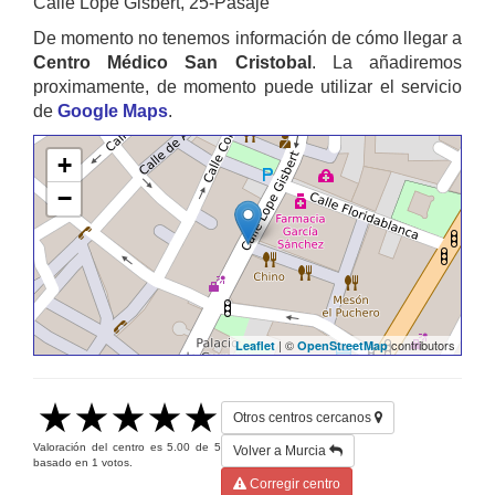
Calle Lope Gisbert, 25-Pasaje
De momento no tenemos información de cómo llegar a
Centro Médico San Cristobal
. La añadiremos
proximamente, de momento puede utilizar el servicio
de
Google Maps
.
+
−
| ©
contributors
Leaflet
OpenStreetMap
Otros centros cercanos
Valoración del centro es
5.00
de
5
Volver a Murcia
basado en
1
votos.
Corregir centro