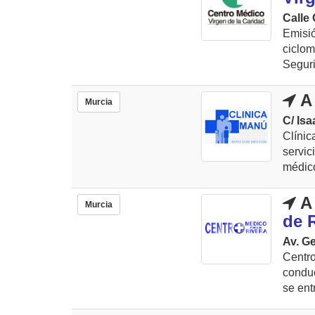
Calle 
Emisi
ciclo
Seguri
A 
Murcia
C/ Isa
Clínic
servi
médico
A 
Murcia
de 
Av. Ge
Centr
conduc
se ent