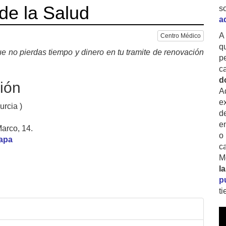
de la Salud
s
a
A
Centro Médico
q
e no pierdas tiempo y dinero en tu tramite de renovación
p
c
d
ión
A
ex
urcia )
d
e
arco, 14.
o
mapa
c
M
l
p
t