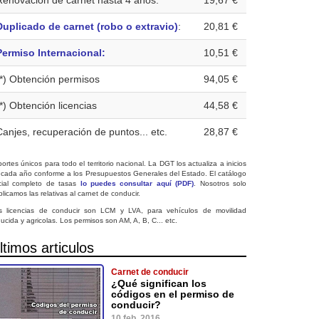
Renovación de carnet hasta 4 años:
19,67 €
Duplicado de carnet (robo o extravio)
:
20,81 €
Permiso Internacional:
10,51 €
(*) Obtención permisos
94,05 €
(*) Obtención licencias
44,58 €
Canjes, recuperación de puntos... etc.
28,87 €
ortes únicos para todo el territorio nacional. La DGT los actualiza a inicios
 cada año conforme a los Presupuestos Generales del Estado. El catálogo
icial completo de tasas
lo puedes consultar aquí (PDF)
. Nosotros solo
licamos las relativas al carnet de conducir.
s licencias de conducir son LCM y LVA, para vehículos de movilidad
ucida y agricolas. Los permisos son AM, A, B, C... etc.
ltimos articulos
Carnet de conducir
¿Qué significan los
códigos en el permiso de
conducir?
10 feb. 2016