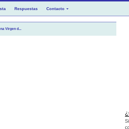
sta
Respuestas
Contacto
a Virgen d...
¿
S
c