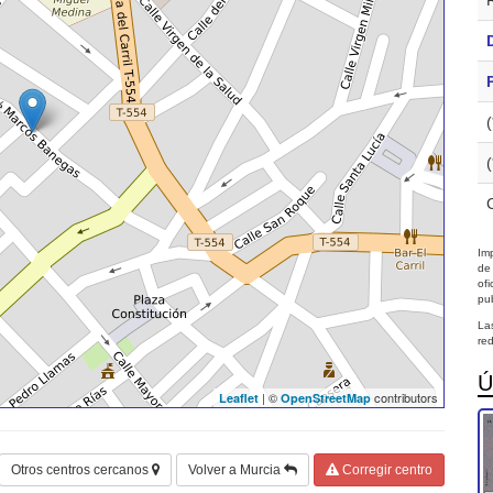
Imp
de
of
pub
La
red
Ú
| ©
contributors
Leaflet
OpenStreetMap
Otros centros cercanos
Volver a Murcia
Corregir centro