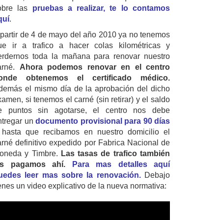
obre las
pruebas a realizar, te lo contamos
quí
.
 partir de 4 de mayo del año 2010 ya no tenemos
ue ir a trafico a hacer colas kilométricas y
erdernos toda la mañana para renovar nuestro
arné.
Ahora podemos renovar en el centro
onde obtenemos el certificado médico.
demás el mismo día de la aprobación del dicho
amen, si tenemos el carné (sin retirar) y el saldo
e puntos sin agotarse, el centro nos debe
ntregar un
documento provisional para 90 días
 hasta que recibamos en nuestro domicilio el
arné definitivo expedido por Fabrica Nacional de
oneda y Timbre.
Las tasas de trafico también
as pagamos ahí.
Para mas detalles aquí
uedes leer mas sobre la renovación.
Debajo
ienes un video explicativo de la nueva normativa: