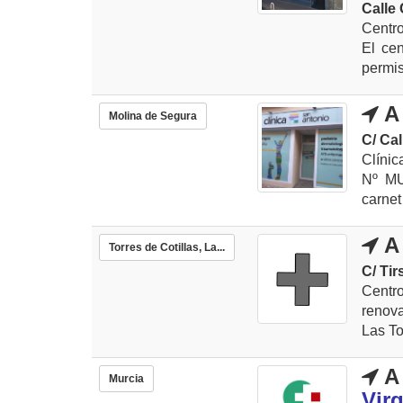
Calle 
Centr
El cen
permis
A 
Molina de Segura
C/ Ca
Clínic
Nº MU
carnet
A 
Torres de Cotillas, La...
C/ Tir
Centr
renova
Las To
A 
Murcia
Vir