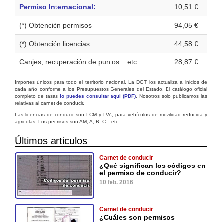
Permiso Internacional:
10,51 €
(*) Obtención permisos
94,05 €
(*) Obtención licencias
44,58 €
Canjes, recuperación de puntos... etc.
28,87 €
Importes únicos para todo el territorio nacional. La DGT los actualiza a inicios de
cada año conforme a los Presupuestos Generales del Estado. El catálogo oficial
completo de tasas
lo puedes consultar aquí (PDF)
. Nosotros solo publicamos las
relativas al carnet de conducir.
Las licencias de conducir son LCM y LVA, para vehículos de movilidad reducida y
agricolas. Los permisos son AM, A, B, C... etc.
Últimos articulos
Carnet de conducir
¿Qué significan los códigos en
el permiso de conducir?
10 feb. 2016
Carnet de conducir
¿Cuáles son permisos