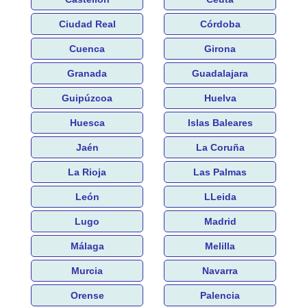
Ciudad Real
Córdoba
Cuenca
Girona
Granada
Guadalajara
Guipúzcoa
Huelva
Huesca
Islas Baleares
Jaén
La Coruña
La Rioja
Las Palmas
León
LLeida
Lugo
Madrid
Málaga
Melilla
Murcia
Navarra
Orense
Palencia