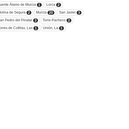
uente Álamo de Murcia
Lorca
1
2
olina de Segura
Murcia
San Javier
2
20
3
an Pedro del Pinatar
Torre-Pacheco
3
2
orres de Cotillas, Las
Unión, La
1
1