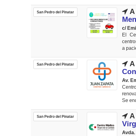
A 
San Pedro del Pinatar
Men
c/ Emi
El Ce
centro
a paci
A 
San Pedro del Pinatar
Con
Av. Em
Centro
renova
Se enc
A 
San Pedro del Pinatar
Virg
Avda. 