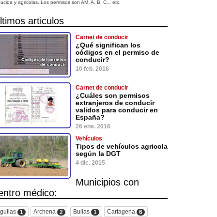
ucida y agricolas. Los permisos son AM, A, B, C... etc.
ltimos articulos
Carnet de conducir
¿Qué significan los
códigos en el permiso de
conducir?
10 feb. 2016
Carnet de conducir
¿Cuáles son permisos
extranjeros de conducir
validos para conducir en
España?
26 ene. 2016
Vehículos
Tipos de vehículos agricola
según la DGT
4 dic. 2015
Municipios con
entro médico:
guilas
Archena
Bullas
Cartagena
1
2
1
6