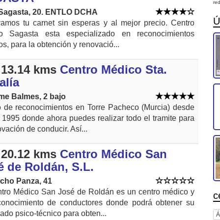
red
 Sagasta, 20. ENTLO DCHA
Ú
amos tu carnet sin esperas y al mejor precio. Centro
o Sagasta esta especializado en reconocimientos
s, para la obtención y renovació...
13.14 kms
Centro Médico Sta.
alía
ime Balmes, 2 bajo
o de reconocimientos en Torre Pacheco (Murcia) desde
 1995 donde ahora puedes realizar todo el tramite para
ovación de conducir. Así...
20.12 kms
Centro Médico San
é de Roldán, S.L.
cho Panza, 41
ntro Médico San José de Roldán es un centro médico y
c
conocimiento de conductores donde podrá obtener su
icado psico-técnico para obten...
Á