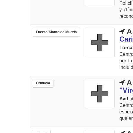
Policl
y clín
recono
A 
Fuente Álamo de Murcia
Car
Lorca
Centro
por l
incluid
A 
Orihuela
"Vi
Avd. d
Centr
especi
que ent