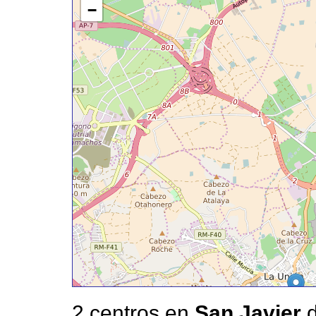
−
2 centros en
San Javier
d