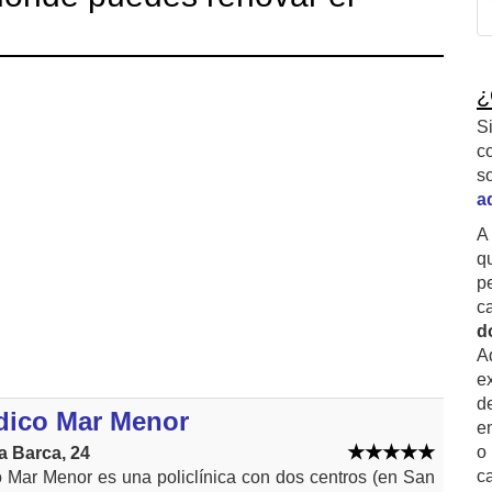
¿
S
c
s
a
A
q
p
c
d
A
ex
d
dico Mar Menor
e
o
a Barca, 24
c
 Mar Menor es una policlínica con dos centros (en San