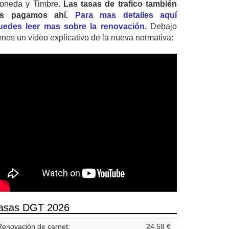
oneda y Timbre.
Las tasas de trafico también
as pagamos ahí.
Para mas detalles aquí
uedes leer mas sobre la renovación.
Debajo
ienes un video explicativo de la nueva normativa:
asas DGT 2026
Renovación de carnet:
24,58 €