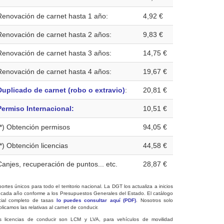
Renovación de carnet hasta 1 año:
4,92 €
Renovación de carnet hasta 2 años:
9,83 €
Renovación de carnet hasta 3 años:
14,75 €
Renovación de carnet hasta 4 años:
19,67 €
Duplicado de carnet (robo o extravio)
:
20,81 €
Permiso Internacional:
10,51 €
(*) Obtención permisos
94,05 €
(*) Obtención licencias
44,58 €
Canjes, recuperación de puntos... etc.
28,87 €
ortes únicos para todo el territorio nacional. La DGT los actualiza a inicios
 cada año conforme a los Presupuestos Generales del Estado. El catálogo
icial completo de tasas
lo puedes consultar aquí (PDF)
. Nosotros solo
licamos las relativas al carnet de conducir.
s licencias de conducir son LCM y LVA, para vehículos de movilidad