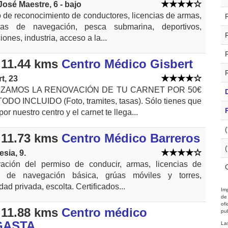
José Maestre, 6 - bajo
 de reconocimiento de conductores, licencias de armas,
cias de navegación, pesca submarina, deportivos,
iones, industria, acceso a la...
11.44 kms
Centro Médico Gisbert
t, 23
IZAMOS LA RENOVACIÓN DE TU CARNET POR 50€
DO INCLUIDO (Foto, tramites, tasas). Sólo tienes que
por nuestro centro y el carnet te llega...
11.73 kms
Centro Médico Barreros
esia, 9.
ación del permiso de conducir, armas, licencias de
n de navegación básica, grúas móviles y torres,
dad privada, escolta. Certificados...
Imp
de
of
11.88 kms
Centro médico
pub
GASTA
La