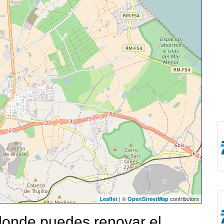
| ©
contributors
Leaflet
OpenStreetMap
onde puedes renovar el