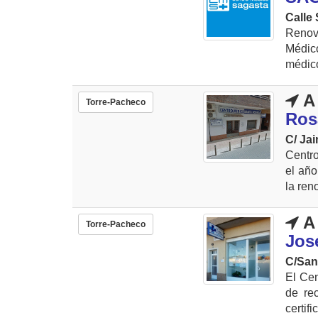
Calle
Renov
Médic
médico
A 
Torre-Pacheco
Ros
C/ Ja
Centr
el año
la ren
A 
Torre-Pacheco
Jos
C/San
El Ce
de re
certif