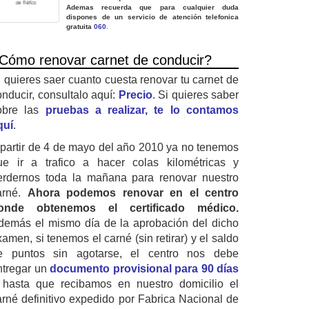
Ademas recuerda que para cualquier duda
dispones de un servicio de atención telefonica
gratuita
060
.
Cómo renovar carnet de conducir?
i quieres saer cuanto cuesta renovar tu carnet de
onducir, consultalo aquí:
Precio
. Si quieres saber
obre las
pruebas a realizar, te lo contamos
quí
.
 partir de 4 de mayo del año 2010 ya no tenemos
ue ir a trafico a hacer colas kilométricas y
erdernos toda la mañana para renovar nuestro
arné.
Ahora podemos renovar en el centro
onde obtenemos el certificado médico.
demás el mismo día de la aprobación del dicho
amen, si tenemos el carné (sin retirar) y el saldo
e puntos sin agotarse, el centro nos debe
ntregar un
documento provisional para 90 días
 hasta que recibamos en nuestro domicilio el
arné definitivo expedido por Fabrica Nacional de