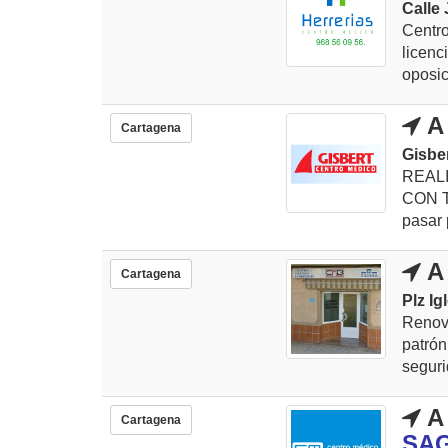
Calle 
Centro
licen
oposic
A 
Cartagena
Gisber
REAL
CON TO
pasar 
A 
Cartagena
Plz Igl
Renov
patró
seguri
A 
Cartagena
SA