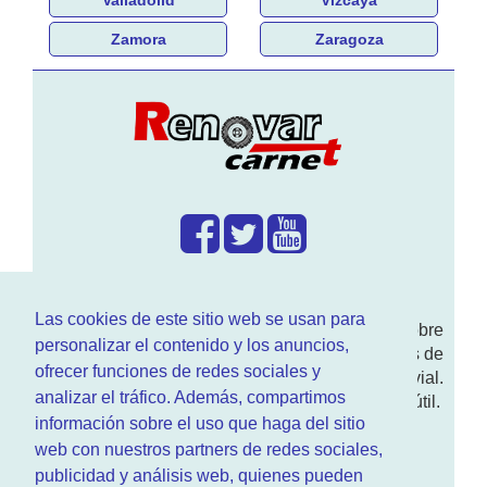
Zamora
Zaragoza
¿Que hacemos?
Las cookies de este sitio web se usan para
En
www.RenovarCarnet.com
Te contamos sobre
personalizar el contenido y los anuncios,
la
renovación del permiso
de conducir, noticias de
ofrecer funciones de redes sociales y
actualidad motor y sobre todo seguridad vial.
analizar el tráfico. Además, compartimos
Ademas tenemos todo tipo de información DGT útil.
información sobre el uso que haga del sitio
¿Quienes somos?
web con nuestros partners de redes sociales,
publicidad y análisis web, quienes pueden