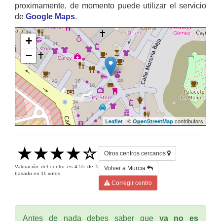
proximamente, de momento puede utilizar el servicio
de
Google Maps
.
+
−
| ©
contributors
Leaflet
OpenStreetMap
Otros centros cercanos
Valoración del centro es
4.55
de
5
Volver a Murcia
basado en
11
votos.
Corregir centro
Antes de nada debes saber que
ya no es