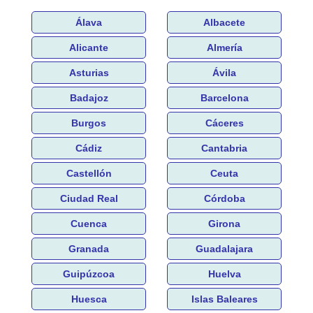
Álava
Albacete
Alicante
Almería
Asturias
Ávila
Badajoz
Barcelona
Burgos
Cáceres
Cádiz
Cantabria
Castellón
Ceuta
Ciudad Real
Córdoba
Cuenca
Girona
Granada
Guadalajara
Guipúzcoa
Huelva
Huesca
Islas Baleares