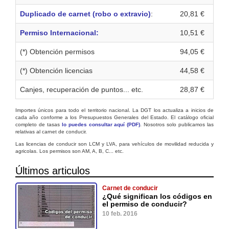
Duplicado de carnet (robo o extravio)
:
20,81 €
Permiso Internacional:
10,51 €
(*) Obtención permisos
94,05 €
(*) Obtención licencias
44,58 €
Canjes, recuperación de puntos... etc.
28,87 €
Importes únicos para todo el territorio nacional. La DGT los actualiza a inicios de
cada año conforme a los Presupuestos Generales del Estado. El catálogo oficial
completo de tasas
lo puedes consultar aquí (PDF)
. Nosotros solo publicamos las
relativas al carnet de conducir.
Las licencias de conducir son LCM y LVA, para vehículos de movilidad reducida y
agricolas. Los permisos son AM, A, B, C... etc.
Últimos articulos
Carnet de conducir
¿Qué significan los códigos en
el permiso de conducir?
10 feb. 2016