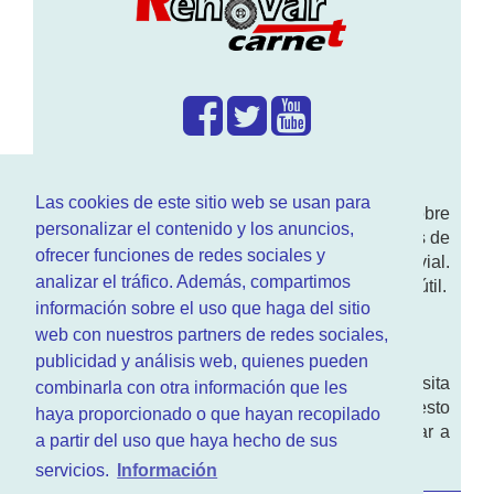
¿Que hacemos?
Las cookies de este sitio web se usan para
En
www.RenovarCarnet.com
Te contamos sobre
personalizar el contenido y los anuncios,
la
renovación del permiso
de conducir, noticias de
ofrecer funciones de redes sociales y
actualidad motor y sobre todo seguridad vial.
analizar el tráfico. Además, compartimos
Ademas tenemos todo tipo de información DGT útil.
información sobre el uso que haga del sitio
¿Quienes somos?
web con nuestros partners de redes sociales,
publicidad y análisis web, quienes pueden
Quieres saber quien mantiene la pagina, visita
combinarla con otra información que les
nuestra
sección de contacto
. Aquí tienes nuesto
haya proporcionado o que hayan recopilado
aviso legal
. Basicamente no queremos engañar a
a partir del uso que haya hecho de sus
nadie.
servicios.
Información