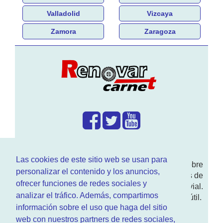
Valladolid
Vizcaya
Zamora
Zaragoza
¿Que hacemos?
Las cookies de este sitio web se usan para
En
www.RenovarCarnet.com
Te contamos sobre
personalizar el contenido y los anuncios,
la
renovación del permiso
de conducir, noticias de
ofrecer funciones de redes sociales y
actualidad motor y sobre todo seguridad vial.
analizar el tráfico. Además, compartimos
Ademas tenemos todo tipo de información DGT útil.
información sobre el uso que haga del sitio
¿Quienes somos?
web con nuestros partners de redes sociales,