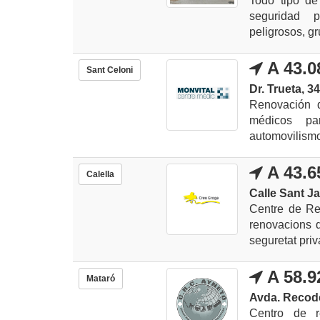
Todo tipo de
seguridad p
peligrosos, gr
A 43.0
Sant Celoni
Dr. Trueta, 34
Renovación d
médicos pa
automovilismo,
A 43.6
Calella
Calle Sant Ja
Centre de Re
renovacions d
seguretat priv
A 58.9
Mataró
Avda. Recoder,
Centro de r