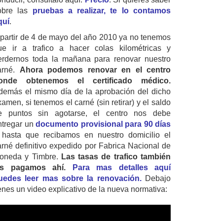
obre las
pruebas a realizar, te lo contamos
quí
.
 partir de 4 de mayo del año 2010 ya no tenemos
ue ir a trafico a hacer colas kilométricas y
erdernos toda la mañana para renovar nuestro
arné.
Ahora podemos renovar en el centro
onde obtenemos el certificado médico.
demás el mismo día de la aprobación del dicho
amen, si tenemos el carné (sin retirar) y el saldo
e puntos sin agotarse, el centro nos debe
ntregar un
documento provisional para 90 días
 hasta que recibamos en nuestro domicilio el
arné definitivo expedido por Fabrica Nacional de
oneda y Timbre.
Las tasas de trafico también
as pagamos ahí.
Para mas detalles aquí
uedes leer mas sobre la renovación.
Debajo
ienes un video explicativo de la nueva normativa: