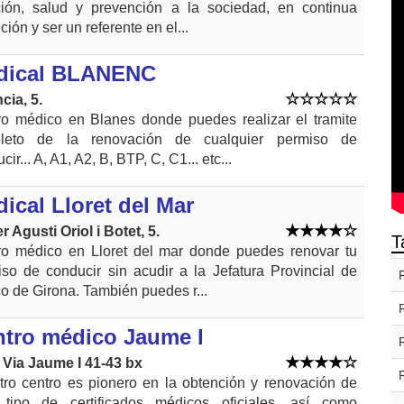
ción, salud y prevención a la sociedad, en continua
ción y ser un referente en el...
dical BLANENC
cia, 5.
ro médico en Blanes donde puedes realizar el tramite
leto de la renovación de cualquier permiso de
cir... A, A1, A2, B, BTP, C, C1... etc...
ical Lloret del Mar
r Agusti Oriol i Botet, 5.
T
ro médico en Lloret del mar donde puedes renovar tu
so de conducir sin acudir a la Jefatura Provincial de
co de Girona. También puedes r...
tro médico Jaume I
 Via Jaume I 41-43 bx
tro centro es pionero en la obtención y renovación de
 tipo de certificados médicos oficiales, así como