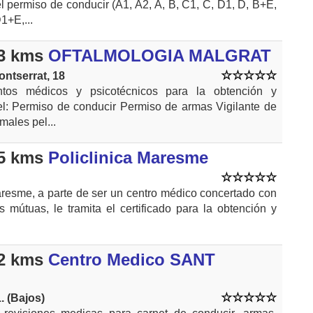
el permiso de conducir (A1, A2, A, B, C1, C, D1, D, B+E,
1+E,...
3 kms
OFTALMOLOGIA MALGRAT
ontserrat, 18
ntos médicos y psicotécnicos para la obtención y
l: Permiso de conducir Permiso de armas Vigilante de
males pel...
5 kms
Policlinica Maresme
aresme, a parte de ser un centro médico concertado con
es mútuas, le tramita el certificado para la obtención y
2 kms
Centro Medico SANT
1. (Bajos)