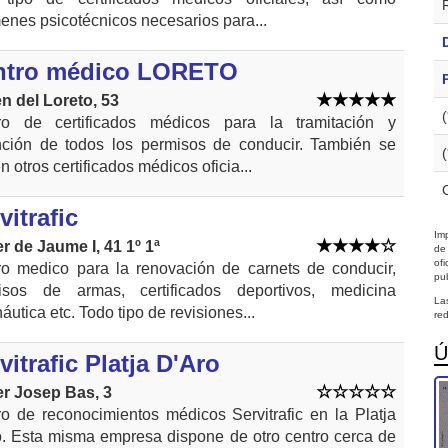
nes psicotécnicos necesarios para...
ntro médico LORETO
n del Loreto, 53
ro de certificados médicos para la tramitación y
nción de todos los permisos de conducir. También se
n otros certificados médicos oficia...
vitrafic
Imp
r de Jaume I, 41 1º 1ª
de
of
ro medico para la renovación de carnets de conducir,
pub
isos de armas, certificados deportivos, medicina
La
áutica etc. Todo tipo de revisiones...
red
Ú
vitrafic Platja D'Aro
er Josep Bas, 3
o de reconocimientos médicos Servitrafic en la Platja
o. Esta misma empresa dispone de otro centro cerca de