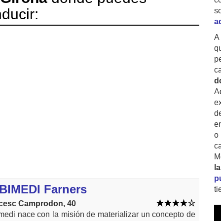
ducir:
s
a
A
q
p
c
d
A
ex
d
e
o
c
M
l
p
BIMEDI Farners
t
cesc Camprodon, 40
edi nace con la misión de materializar un concepto de