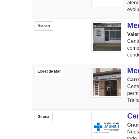
aten
evolu
Me
Blanes
Valen
Cent
comp
condu
Med
Lloret de Mar
Carre
Cent
permi
Tráfi
Cen
Girona
Gran
Nues
todo