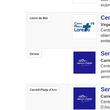
exáme
Ce
Lloret de Mar
Virge
Cent
obte
emite
Ser
Girona
Carre
Cent
perm
aeron
Ser
Castell-Platja d'Aro
Carr
Centr
D'Ar