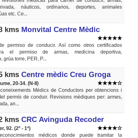
 revisiones medicas para carnet de conducir, armas,
rivada, náuticos, ordinarios, deportes, animales
úas etc. Ce...
8 kms
Monvital Centre Mèdic
e permiso de conducir. Así como otros certificados
ra el permiso de armas, medicina deportiva,
 grúa torre, PER, P...
5 kms
Centre mèdic Creu Groga
ume, 20-34. (N-II)
coneixements Mèdics de Conductors per obtencions i
el permís de conduir. Revisions mèdiques per: armes,
ada, an...
2 kms
CRC Avinguda Recoder
 92. (2º - 1ª)
econocimientos médicos donde puede tramitar la