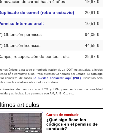
Renovación de carnet hasta 4 años:
19,67 €
Duplicado de carnet (robo o extravio)
:
20,81 €
Permiso Internacional:
10,51 €
(*) Obtención permisos
94,05 €
(*) Obtención licencias
44,58 €
Canjes, recuperación de puntos... etc.
28,87 €
ortes únicos para todo el territorio nacional. La DGT los actualiza a inicios
 cada año conforme a los Presupuestos Generales del Estado. El catálogo
icial completo de tasas
lo puedes consultar aquí (PDF)
. Nosotros solo
licamos las relativas al carnet de conducir.
s licencias de conducir son LCM y LVA, para vehículos de movilidad
ucida y agricolas. Los permisos son AM, A, B, C... etc.
ltimos articulos
Carnet de conducir
¿Qué significan los
códigos en el permiso de
conducir?