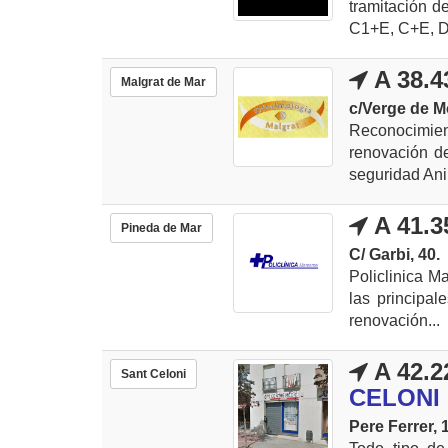
tramitación d
C1+E, C+E, D
A 38.4
Malgrat de Mar
c/Verge de M
Reconocimie
renovación de
seguridad Ani
A 41.3
Pineda de Mar
C/ Garbi, 40.
Policlinica M
las principal
renovación...
A 42.2
Sant Celoni
CELONI
Pere Ferrer, 