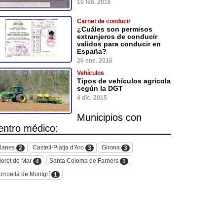
10 feb. 2016
Carnet de conducir
¿Cuáles son permisos
extranjeros de conducir
validos para conducir en
España?
26 ene. 2016
Vehículos
Tipos de vehículos agricola
según la DGT
4 dic. 2015
Municipios con
entro médico:
lanes
Castell-Platja d'Aro
Girona
2
3
3
loret de Mar
Santa Coloma de Farners
4
1
orroella de Montgrí
1