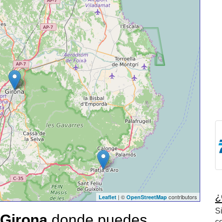
¿
| ©
contributors
Leaflet
OpenStreetMap
S
Girona
donde puedes
c