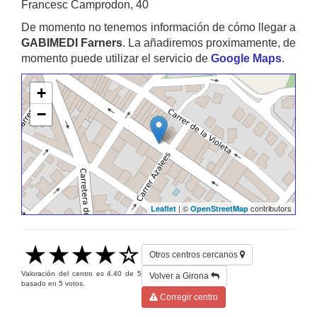
Francesc Camprodon, 40
De momento no tenemos información de cómo llegar a
GABIMEDI Farners
. La añadiremos proximamente, de
momento puede utilizar el servicio de
Google Maps
.
+
−
| ©
contributors
Leaflet
OpenStreetMap
Otros centros cercanos
Valoración del centro es
4.40
de
5
Volver a Girona
basado en
5
votos.
Corregir centro