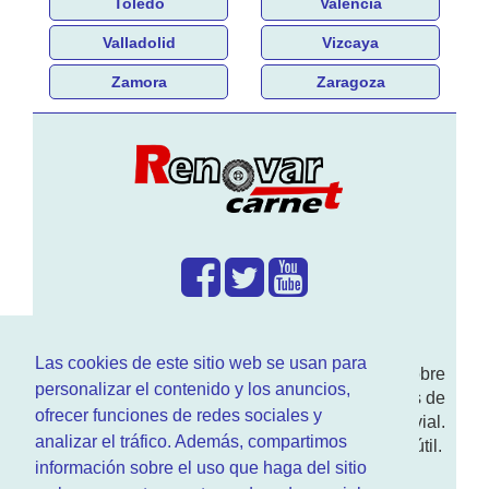
Toledo
Valencia
Valladolid
Vizcaya
Zamora
Zaragoza
¿Que hacemos?
Las cookies de este sitio web se usan para
En
www.RenovarCarnet.com
Te contamos sobre
personalizar el contenido y los anuncios,
la
renovación del permiso
de conducir, noticias de
ofrecer funciones de redes sociales y
actualidad motor y sobre todo seguridad vial.
analizar el tráfico. Además, compartimos
Ademas tenemos todo tipo de información DGT útil.
información sobre el uso que haga del sitio