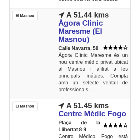
A 51.44 kms
El Masnou
Àgora Clinic
Maresme (El
Masnou)
Calle Navarra, 58
Àgora Clínic Maresme és un
nou centre mèdic privat ubicat
al Masnou i afiliat a les
principals mútues. Compta
amb un selecte ventall de
professionals...
A 51.45 kms
El Masnou
Centre Mèdic Fogo
Plaça de la
Llibertat 8-9
Centro Médico Fogo está