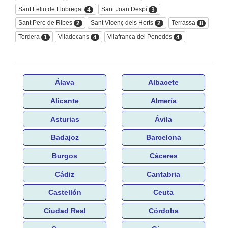
Sant Feliu de Llobregat
Sant Joan Despí
4
3
Sant Pere de Ribes
Sant Vicenç dels Horts
Terrassa
2
2
8
Tordera
Viladecans
Vilafranca del Penedès
1
4
4
Álava
Albacete
Alicante
Almería
Asturias
Ávila
Badajoz
Barcelona
Burgos
Cáceres
Cádiz
Cantabria
Castellón
Ceuta
Ciudad Real
Córdoba