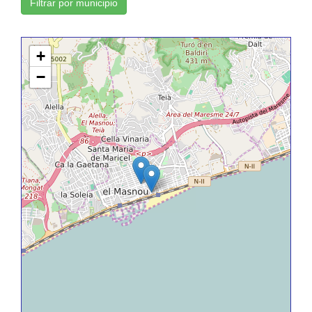
Filtrar por municipio
+
−