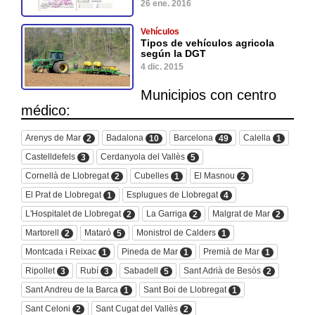
26 ene. 2016
Vehículos
Tipos de vehículos agricola
según la DGT
4 dic. 2015
Municipios con centro
médico:
Arenys de Mar
Badalona
Barcelona
Calella
2
10
49
1
Castelldefels
Cerdanyola del Vallès
3
5
Cornellà de Llobregat
Cubelles
El Masnou
2
1
2
El Prat de Llobregat
Esplugues de Llobregat
1
4
L'Hospitalet de Llobregat
La Garriga
Malgrat de Mar
2
2
2
Martorell
Mataró
Monistrol de Calders
2
5
1
Montcada i Reixac
Pineda de Mar
Premià de Mar
1
1
1
Ripollet
Rubí
Sabadell
Sant Adrià de Besòs
3
3
5
2
Sant Andreu de la Barca
Sant Boi de Llobregat
1
1
Sant Celoni
Sant Cugat del Vallès
2
2