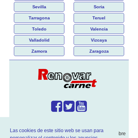
Sevilla
Soria
Tarragona
Teruel
Toledo
Valencia
Valladolid
Vizcaya
Zamora
Zaragoza
¿Que hacemos?
Las cookies de este sitio web se usan para
En
www.RenovarCarnet.com
Te contamos sobre
personalizar el contenido y los anuncios,