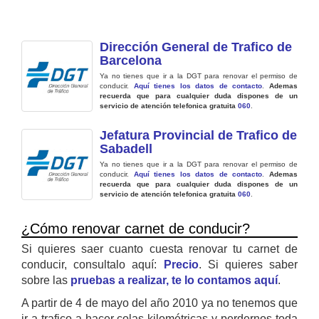
Dirección General de Trafico de
Barcelona
Ya no tienes que ir a la DGT para renovar el permiso de
conducir.
Aquí tienes los datos de contacto
.
Ademas
recuerda que para cualquier duda dispones de un
servicio de atención telefonica gratuita
060
.
Jefatura Provincial de Trafico de
Sabadell
Ya no tienes que ir a la DGT para renovar el permiso de
conducir.
Aquí tienes los datos de contacto
.
Ademas
recuerda que para cualquier duda dispones de un
servicio de atención telefonica gratuita
060
.
¿Cómo renovar carnet de conducir?
Si quieres saer cuanto cuesta renovar tu carnet de
conducir, consultalo aquí:
Precio
. Si quieres saber
sobre las
pruebas a realizar, te lo contamos aquí
.
A partir de 4 de mayo del año 2010 ya no tenemos que
ir a trafico a hacer colas kilométricas y perdernos toda