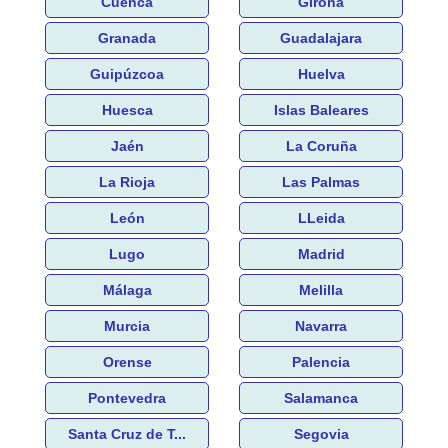
Cuenca
Girona
Granada
Guadalajara
Guipúzcoa
Huelva
Huesca
Islas Baleares
Jaén
La Coruña
La Rioja
Las Palmas
León
LLeida
Lugo
Madrid
Málaga
Melilla
Murcia
Navarra
Orense
Palencia
Pontevedra
Salamanca
Santa Cruz de T...
Segovia