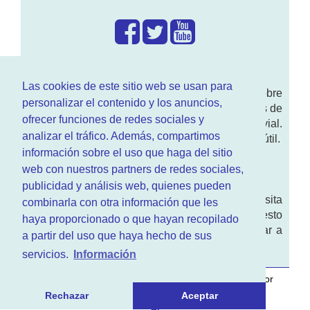
¿Que hacemos?
Las cookies de este sitio web se usan para
En
www.RenovarCarnet.com
Te contamos sobre
personalizar el contenido y los anuncios,
la
renovación del permiso
de conducir, noticias de
ofrecer funciones de redes sociales y
actualidad motor y sobre todo seguridad vial.
analizar el tráfico. Además, compartimos
Ademas tenemos todo tipo de información DGT útil.
información sobre el uso que haga del sitio
¿Quienes somos?
web con nuestros partners de redes sociales,
publicidad y análisis web, quienes pueden
Quieres saber quien mantiene la pagina, visita
combinarla con otra información que les
nuestra
sección de contacto
. Aquí tienes nuesto
haya proporcionado o que hayan recopilado
aviso legal
. Basicamente no queremos engañar a
a partir del uso que haya hecho de sus
nadie.
servicios.
Información
Este sitio web es desarrollado y mantenido con
por
www.azr.es
.
Rechazar
Aceptar