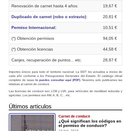
Renovación de carnet hasta 4 años:
19,67 €
Duplicado de carnet (robo o extravio)
:
20,81 €
Permiso Internacional:
10,51 €
(*) Obtención permisos
94,05 €
(*) Obtención licencias
44,58 €
Canjes, recuperación de puntos... etc.
28,87 €
Importes únicos para todo el territorio nacional. La DGT los actualiza a inicios de
cada año conforme a los Presupuestos Generales del Estado. El catálogo oficial
completo de tasas
lo puedes consultar aquí (PDF)
. Nosotros solo publicamos las
relativas al carnet de conducir.
Las licencias de conducir son LCM y LVA, para vehículos de movilidad reducida y
agricolas. Los permisos son AM, A, B, C... etc.
Últimos articulos
Carnet de conducir
¿Qué significan los códigos en
el permiso de conducir?