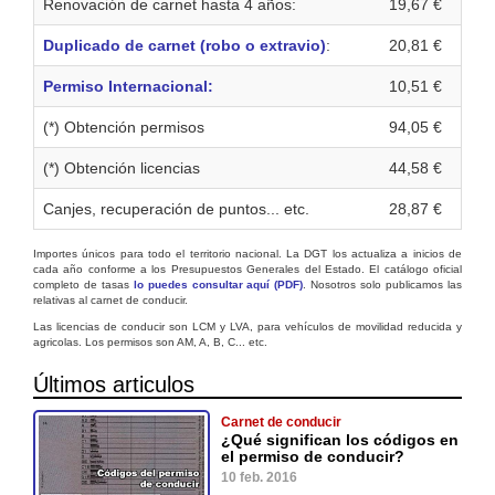
Renovación de carnet hasta 4 años:
19,67 €
Duplicado de carnet (robo o extravio)
:
20,81 €
Permiso Internacional:
10,51 €
(*) Obtención permisos
94,05 €
(*) Obtención licencias
44,58 €
Canjes, recuperación de puntos... etc.
28,87 €
Importes únicos para todo el territorio nacional. La DGT los actualiza a inicios de
cada año conforme a los Presupuestos Generales del Estado. El catálogo oficial
completo de tasas
lo puedes consultar aquí (PDF)
. Nosotros solo publicamos las
relativas al carnet de conducir.
Las licencias de conducir son LCM y LVA, para vehículos de movilidad reducida y
agricolas. Los permisos son AM, A, B, C... etc.
Últimos articulos
Carnet de conducir
¿Qué significan los códigos en
el permiso de conducir?
10 feb. 2016