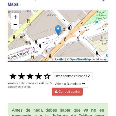
Maps
.
+
−
| ©
contributors
Leaflet
OpenStreetMap
Otros centros cercanos
Valoración del centro es
4.40
de
5
Volver a Barcelona
basado en
5
votos.
Corregir centro
Antes de nada debes saber que
ya no es
necesario ir a la Jefatura de Tráfico para