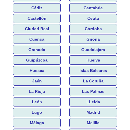
Cádiz
Cantabria
Castellón
Ceuta
Ciudad Real
Córdoba
Cuenca
Girona
Granada
Guadalajara
Guipúzcoa
Huelva
Huesca
Islas Baleares
Jaén
La Coruña
La Rioja
Las Palmas
León
LLeida
Lugo
Madrid
Málaga
Melilla