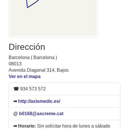
Dirección
Barcelona ( Barcelona )
08013
Avenida Diagonal 314, Bajos
Ver en el mapa
☎
934 573 572
➡
http://axismedic.es/
@
b0168@ascreme.cat
➡ Horario:
Sin solicitar hora de lunes a sábado