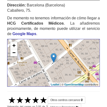
Dirección:
Barcelona (Barcelona)
Caballero, 75.
De momento no tenemos información de cómo llegar a
HCG Certificados Médicos
. La añadiremos
proximamente, de momento puede utilizar el servicio
de
Google Maps
.
+
−
| ©
contributors
Leaflet
OpenStreetMap
Otros centros cercanos
Valoración del centro es
5.00
de
5