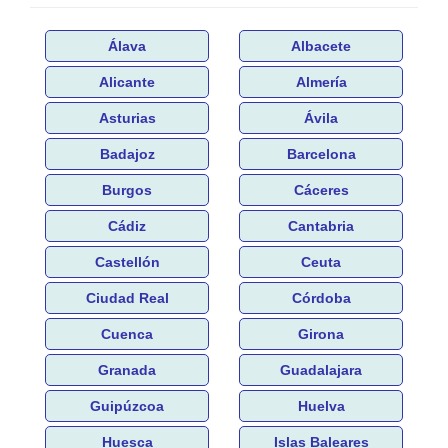
Álava
Albacete
Alicante
Almería
Asturias
Ávila
Badajoz
Barcelona
Burgos
Cáceres
Cádiz
Cantabria
Castellón
Ceuta
Ciudad Real
Córdoba
Cuenca
Girona
Granada
Guadalajara
Guipúzcoa
Huelva
Huesca
Islas Baleares