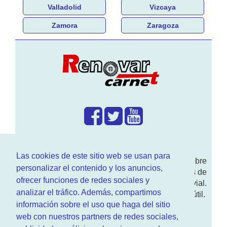
Valladolid
Vizcaya
Zamora
Zaragoza
¿Que hacemos?
Las cookies de este sitio web se usan para
En
www.RenovarCarnet.com
Te contamos sobre
personalizar el contenido y los anuncios,
la
renovación del permiso
de conducir, noticias de
ofrecer funciones de redes sociales y
actualidad motor y sobre todo seguridad vial.
analizar el tráfico. Además, compartimos
Ademas tenemos todo tipo de información DGT útil.
información sobre el uso que haga del sitio
¿Quienes somos?
web con nuestros partners de redes sociales,