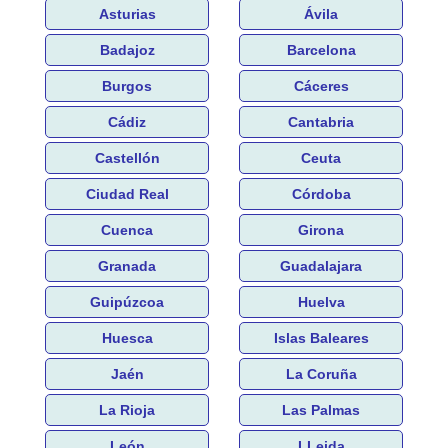
Asturias
Ávila
Badajoz
Barcelona
Burgos
Cáceres
Cádiz
Cantabria
Castellón
Ceuta
Ciudad Real
Córdoba
Cuenca
Girona
Granada
Guadalajara
Guipúzcoa
Huelva
Huesca
Islas Baleares
Jaén
La Coruña
La Rioja
Las Palmas
León
LLeida