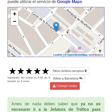
puede utilizar el servicio de
Google Maps
.
+
−
| ©
contributors
Leaflet
OpenStreetMap
Otros centros cercanos
Valoración del centro es
5.00
de
5
Volver a Barcelona
basado en
3
votos.
Corregir centro
Antes de nada debes saber que
ya no es
necesario ir a la Jefatura de Tráfico para