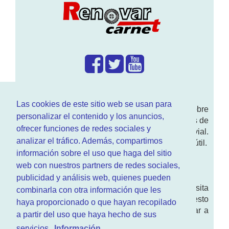
¿Que hacemos?
Las cookies de este sitio web se usan para
En
www.RenovarCarnet.com
Te contamos sobre
personalizar el contenido y los anuncios,
la
renovación del permiso
de conducir, noticias de
ofrecer funciones de redes sociales y
actualidad motor y sobre todo seguridad vial.
analizar el tráfico. Además, compartimos
Ademas tenemos todo tipo de información DGT útil.
información sobre el uso que haga del sitio
¿Quienes somos?
web con nuestros partners de redes sociales,
publicidad y análisis web, quienes pueden
Quieres saber quien mantiene la pagina, visita
combinarla con otra información que les
nuestra
sección de contacto
. Aquí tienes nuesto
haya proporcionado o que hayan recopilado
aviso legal
. Basicamente no queremos engañar a
a partir del uso que haya hecho de sus
nadie.
servicios.
Información