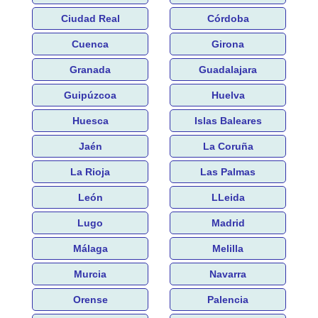
Ciudad Real
Córdoba
Cuenca
Girona
Granada
Guadalajara
Guipúzcoa
Huelva
Huesca
Islas Baleares
Jaén
La Coruña
La Rioja
Las Palmas
León
LLeida
Lugo
Madrid
Málaga
Melilla
Murcia
Navarra
Orense
Palencia