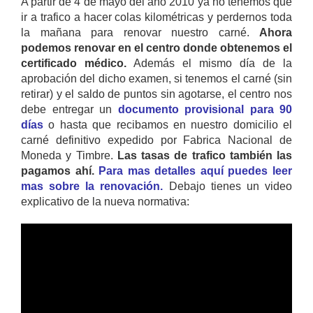
A partir de 4 de mayo del año 2010 ya no tenemos que
ir a trafico a hacer colas kilométricas y perdernos toda
la mañana para renovar nuestro carné.
Ahora
podemos renovar en el centro donde obtenemos el
certificado médico.
Además el mismo día de la
aprobación del dicho examen, si tenemos el carné (sin
retirar) y el saldo de puntos sin agotarse, el centro nos
debe entregar un
documento provisional para 90
días
o hasta que recibamos en nuestro domicilio el
carné definitivo expedido por Fabrica Nacional de
Moneda y Timbre.
Las tasas de trafico también las
pagamos ahí.
Para mas detalles aquí puedes leer
mas sobre la renovación.
Debajo tienes un video
explicativo de la nueva normativa: