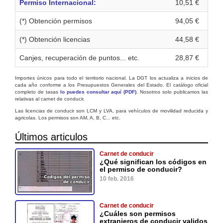
Permiso Internacional:
10,51 €
(*) Obtención permisos
94,05 €
(*) Obtención licencias
44,58 €
Canjes, recuperación de puntos... etc.
28,87 €
Importes únicos para todo el territorio nacional. La DGT los actualiza a inicios de
cada año conforme a los Presupuestos Generales del Estado. El catálogo oficial
completo de tasas
lo puedes consultar aquí (PDF)
. Nosotros solo publicamos las
relativas al carnet de conducir.
Las licencias de conducir son LCM y LVA, para vehículos de movilidad reducida y
agricolas. Los permisos son AM, A, B, C... etc.
Últimos articulos
Carnet de conducir
¿Qué significan los códigos en
el permiso de conducir?
10 feb. 2016
Carnet de conducir
¿Cuáles son permisos
extranjeros de conducir validos