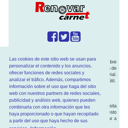
¿Que hacemos?
Las cookies de este sitio web se usan para
En
www.RenovarCarnet.com
Te contamos sobre
personalizar el contenido y los anuncios,
la
renovación del permiso
de conducir, noticias de
ofrecer funciones de redes sociales y
actualidad motor y sobre todo seguridad vial.
analizar el tráfico. Además, compartimos
Ademas tenemos todo tipo de información DGT útil.
información sobre el uso que haga del sitio
¿Quienes somos?
web con nuestros partners de redes sociales,
publicidad y análisis web, quienes pueden
Quieres saber quien mantiene la pagina, visita
combinarla con otra información que les
nuestra
sección de contacto
. Aquí tienes nuesto
haya proporcionado o que hayan recopilado
aviso legal
. Basicamente no queremos engañar a
a partir del uso que haya hecho de sus
nadie.