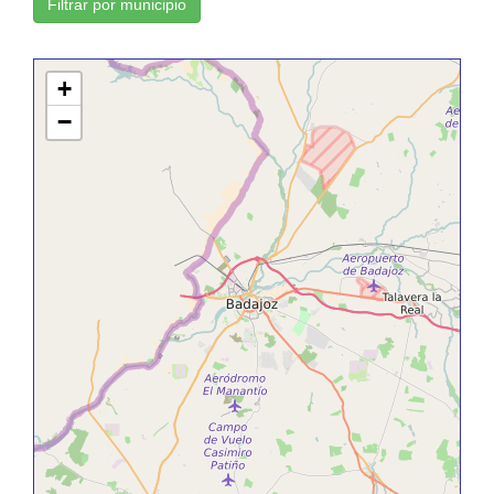
Filtrar por municipio
+
−