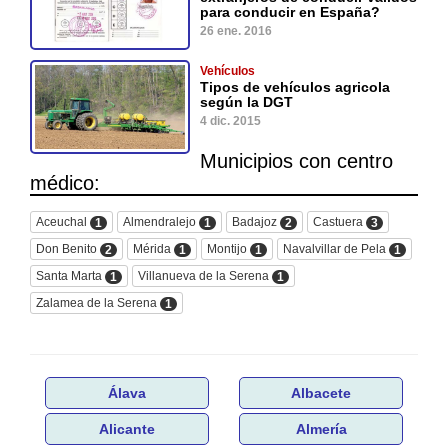
para conducir en España?
26 ene. 2016
Vehículos
Tipos de vehículos agricola
según la DGT
4 dic. 2015
Municipios con centro
médico:
Aceuchal
Almendralejo
Badajoz
Castuera
1
1
2
3
Don Benito
Mérida
Montijo
Navalvillar de Pela
2
1
1
1
Santa Marta
Villanueva de la Serena
1
1
Zalamea de la Serena
1
Álava
Albacete
Alicante
Almería