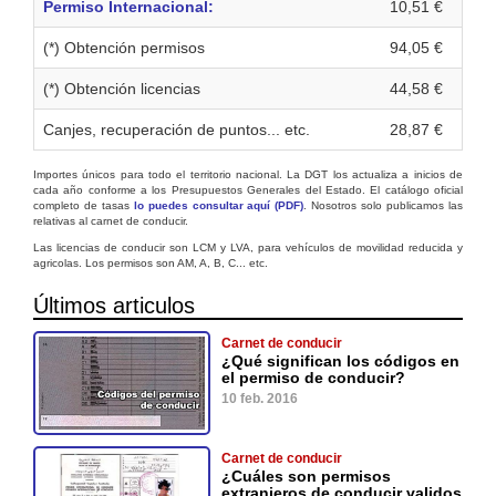
Permiso Internacional:
10,51 €
(*) Obtención permisos
94,05 €
(*) Obtención licencias
44,58 €
Canjes, recuperación de puntos... etc.
28,87 €
Importes únicos para todo el territorio nacional. La DGT los actualiza a inicios de
cada año conforme a los Presupuestos Generales del Estado. El catálogo oficial
completo de tasas
lo puedes consultar aquí (PDF)
. Nosotros solo publicamos las
relativas al carnet de conducir.
Las licencias de conducir son LCM y LVA, para vehículos de movilidad reducida y
agricolas. Los permisos son AM, A, B, C... etc.
Últimos articulos
Carnet de conducir
¿Qué significan los códigos en
el permiso de conducir?
10 feb. 2016
Carnet de conducir
¿Cuáles son permisos
extranjeros de conducir validos