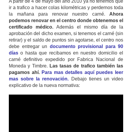
A partir de 4 de mayo del año 2010 ya no tenemos que
ir a trafico a hacer colas kilométricas y perdernos toda
la mañana para renovar nuestro carné.
Ahora
podemos renovar en el centro donde obtenemos el
certificado médico.
Además el mismo día de la
aprobación del dicho examen, si tenemos el carné (sin
retirar) y el saldo de puntos sin agotarse, el centro nos
debe entregar un
documento provisional para 90
días
o hasta que recibamos en nuestro domicilio el
carné definitivo expedido por Fabrica Nacional de
Moneda y Timbre.
Las tasas de trafico también las
pagamos ahí.
Para mas detalles aquí puedes leer
mas sobre la renovación.
Debajo tienes un video
explicativo de la nueva normativa: