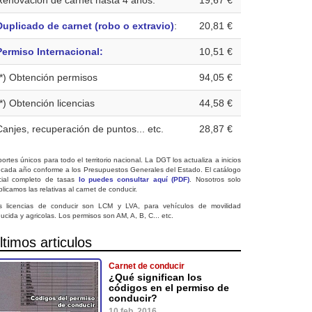
Renovación de carnet hasta 4 años:
19,67 €
Duplicado de carnet (robo o extravio)
:
20,81 €
Permiso Internacional:
10,51 €
(*) Obtención permisos
94,05 €
(*) Obtención licencias
44,58 €
Canjes, recuperación de puntos... etc.
28,87 €
ortes únicos para todo el territorio nacional. La DGT los actualiza a inicios
 cada año conforme a los Presupuestos Generales del Estado. El catálogo
icial completo de tasas
lo puedes consultar aquí (PDF)
. Nosotros solo
licamos las relativas al carnet de conducir.
s licencias de conducir son LCM y LVA, para vehículos de movilidad
ucida y agricolas. Los permisos son AM, A, B, C... etc.
ltimos articulos
Carnet de conducir
¿Qué significan los
códigos en el permiso de
conducir?
10 feb. 2016