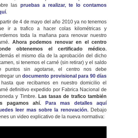
obre las
pruebas a realizar, te lo contamos
quí
.
 partir de 4 de mayo del año 2010 ya no tenemos
ue ir a trafico a hacer colas kilométricas y
erdernos toda la mañana para renovar nuestro
arné.
Ahora podemos renovar en el centro
onde obtenemos el certificado médico.
demás el mismo día de la aprobación del dicho
amen, si tenemos el carné (sin retirar) y el saldo
e puntos sin agotarse, el centro nos debe
ntregar un
documento provisional para 90 días
 hasta que recibamos en nuestro domicilio el
arné definitivo expedido por Fabrica Nacional de
oneda y Timbre.
Las tasas de trafico también
as pagamos ahí.
Para mas detalles aquí
uedes leer mas sobre la renovación.
Debajo
ienes un video explicativo de la nueva normativa: