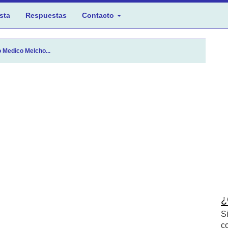
sta
Respuestas
Contacto
 Medico Melcho...
¿
S
c