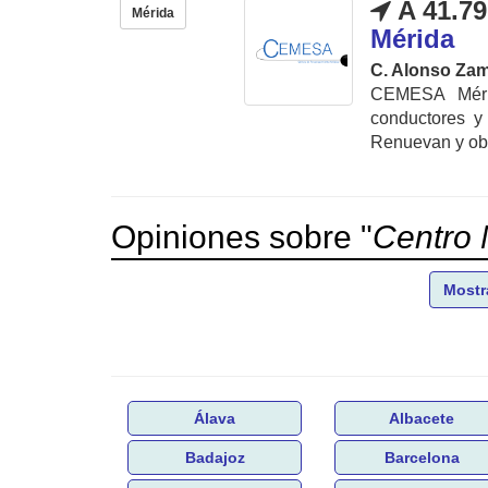
A 41.7
Mérida
Mérida
C. Alonso Zam
CEMESA Mérid
conductores y
Renuevan y obt
Opiniones sobre "
Centro 
Mostr
Álava
Albacete
Badajoz
Barcelona