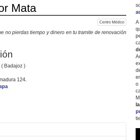
or Mata
s
a
A
Centro Médico
q
e no pierdas tiempo y dinero en tu tramite de renovación
p
c
d
ión
A
ex
 ( Badajoz )
d
e
madura 124.
o
mapa
c
M
l
p
t