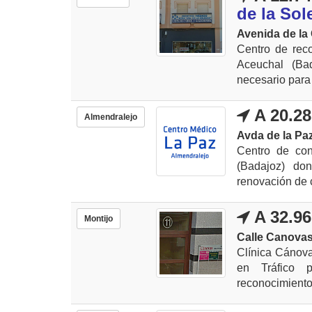
de la Sol
Avenida de la 
Centro de rec
Aceuchal (Bad
necesario para 
A 20.2
Almendralejo
Avda de la Paz
Centro de con
(Badajoz) don
renovación de c
A 32.9
Montijo
Calle Canovas,
Clínica Cánova
en Tráfico p
reconocimiento 