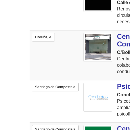
Calle 
Renov
circu
necesa
Cen
Coruña, A
Con
C/Boli
Centr
colab
conduc
Psi
Santiago de Compostela
Conch
Psico
ampli
psicof
Cen
Santiago de Compostela