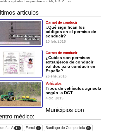
ucida y agricolas. Los permisos son AM, A, B, C... etc.
ltimos articulos
Carnet de conducir
¿Qué significan los
códigos en el permiso de
conducir?
10 feb. 2016
Carnet de conducir
¿Cuáles son permisos
extranjeros de conducir
validos para conducir en
España?
26 ene. 2016
Vehículos
Tipos de vehículos agricola
según la DGT
4 dic. 2015
Municipios con
entro médico:
oruña, A
Ferrol
Santiago de Compostela
13
2
6