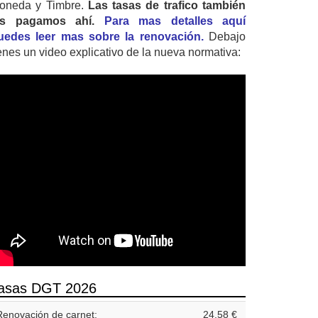
oneda y Timbre.
Las tasas de trafico también
as pagamos ahí.
Para mas detalles aquí
uedes leer mas sobre la renovación.
Debajo
ienes un video explicativo de la nueva normativa:
asas DGT 2026
Renovación de carnet:
24,58 €