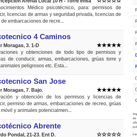
ncepción Arenal Local 10 H - Torre efisa
ocimientos Médico psicotécnico, para: permisos de
ir, licencias de armas y seguridad privada, licencias de
 de embarcaciones de recre...
cotecnico 4 Caminos
r Moragas, 3. 1-D
aciones y obtenciones de todo tipo de permisos y
cias de conducir, armas, embarcaciones, grúas torre y
 animales peligrosos etc. Esta...
cotecnico San Jose
r Moragas, 7. Bajo.
ación y obtención de los permisos y licencias de
cir, permiso de armas, embarcaciones de recreo, grúas
y móvil y animales potencialmen...
Imp
de
of
cotécnico Abrente
pub
do Pondal, 21-23. Ent D.
La