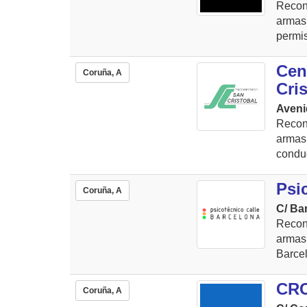
Recon
armas
permis
Cen
Coruña, A
Cri
Aveni
Recon
armas
conduc
Psi
Coruña, A
C/ Ba
Recon
armas.
Barcel
CRC
Coruña, A