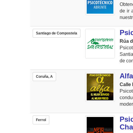
Obtenc
de ir 
nuestr
Psi
Santiago de Compostela
Rúa d
Psico
Santi
de con
Alf
Coruña, A
Calle 
Psico
condu
moder
Psi
Ferrol
Cha