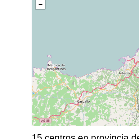
−
15 centros en provincia 