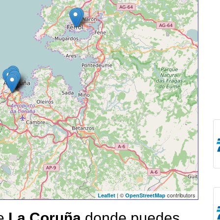
| ©
contributors
Leaflet
OpenStreetMap
de
La Coruña
donde puedes