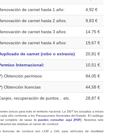
Renovación de carnet hasta 1 año:
4,92 €
Renovación de carnet hasta 2 años:
9,83 €
Renovación de carnet hasta 3 años:
14,75 €
Renovación de carnet hasta 4 años:
19,67 €
Duplicado de carnet (robo o extravio)
:
20,81 €
Permiso Internacional:
10,51 €
(*) Obtención permisos
94,05 €
(*) Obtención licencias
44,58 €
Canjes, recuperación de puntos... etc.
28,87 €
ortes únicos para todo el territorio nacional. La DGT los actualiza a inicios
 cada año conforme a los Presupuestos Generales del Estado. El catálogo
icial completo de tasas
lo puedes consultar aquí (PDF)
. Nosotros solo
licamos las relativas al carnet de conducir.
s licencias de conducir son LCM y LVA, para vehículos de movilidad