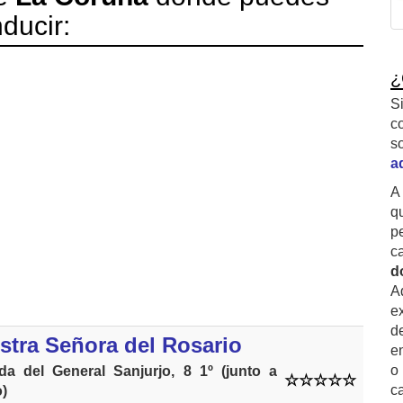
ducir:
¿
S
c
s
a
A
q
p
c
d
A
ex
d
stra Señora del Rosario
e
o
da del General Sanjurjo, 8 1º (junto a
c
o)