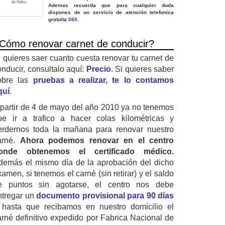
Ademas recuerda que para cualquier duda
dispones de un servicio de atención telefonica
gratuita
060
.
Cómo renovar carnet de conducir?
i quieres saer cuanto cuesta renovar tu carnet de
onducir, consultalo aquí:
Precio
. Si quieres saber
obre las
pruebas a realizar, te lo contamos
quí
.
 partir de 4 de mayo del año 2010 ya no tenemos
ue ir a trafico a hacer colas kilométricas y
erdernos toda la mañana para renovar nuestro
arné.
Ahora podemos renovar en el centro
onde obtenemos el certificado médico.
demás el mismo día de la aprobación del dicho
amen, si tenemos el carné (sin retirar) y el saldo
e puntos sin agotarse, el centro nos debe
ntregar un
documento provisional para 90 días
 hasta que recibamos en nuestro domicilio el
arné definitivo expedido por Fabrica Nacional de