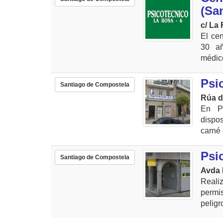
(Sa
c/ La
El ce
30 añ
médico
Psi
Santiago de Compostela
Rúa d
En P
dispo
carné 
Psi
Santiago de Compostela
Avda 
Reali
permi
peligr