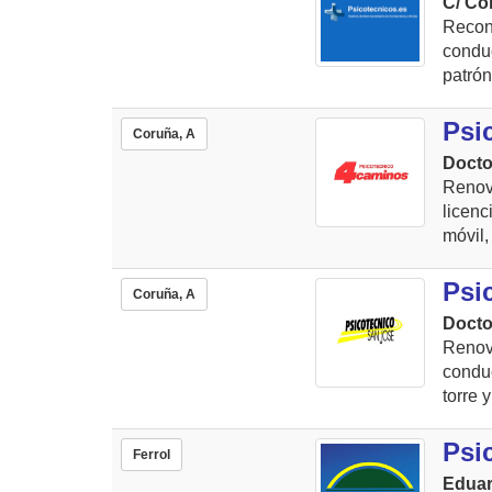
C/ Co
Recon
conduc
patrón
Psi
Coruña, A
Docto
Renov
licen
móvil,
Psi
Coruña, A
Docto
Renov
condu
torre 
Psi
Ferrol
Eduar