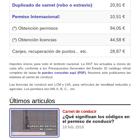
Duplicado de carnet (robo o extravio)
:
20,81 €
Permiso Internacional:
10,51 €
(*) Obtención permisos
94,05 €
(*) Obtención licencias
44,58 €
Canjes, recuperación de puntos... etc.
28,87 €
Importes únicos para todo el territorio nacional. La DGT los actualiza a inicios de
cada año conforme a los Presupuestos Generales del Estado. El catálogo oficial
completo de tasas
lo puedes consultar aquí (PDF)
. Nosotros solo publicamos las
relativas al carnet de conducir.
Las licencias de conducir son LCM y LVA, para vehículos de movilidad reducida y
agricolas. Los permisos son AM, A, B, C... etc.
Últimos articulos
Carnet de conducir
¿Qué significan los códigos en
el permiso de conducir?
10 feb. 2016