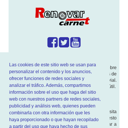
¿Que hacemos?
Las cookies de este sitio web se usan para
En
www.RenovarCarnet.com
Te contamos sobre
personalizar el contenido y los anuncios,
la
renovación del permiso
de conducir, noticias de
ofrecer funciones de redes sociales y
actualidad motor y sobre todo seguridad vial.
analizar el tráfico. Además, compartimos
Ademas tenemos todo tipo de información DGT útil.
información sobre el uso que haga del sitio
¿Quienes somos?
web con nuestros partners de redes sociales,
publicidad y análisis web, quienes pueden
Quieres saber quien mantiene la pagina, visita
combinarla con otra información que les
nuestra
sección de contacto
. Aquí tienes nuesto
haya proporcionado o que hayan recopilado
aviso legal
. Basicamente no queremos engañar a
a partir del uso que haya hecho de sus