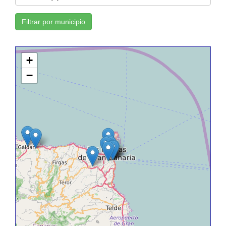
Filtrar por municipio
+
−