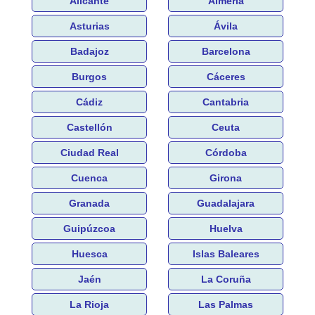
Alicante
Almería
Asturias
Ávila
Badajoz
Barcelona
Burgos
Cáceres
Cádiz
Cantabria
Castellón
Ceuta
Ciudad Real
Córdoba
Cuenca
Girona
Granada
Guadalajara
Guipúzcoa
Huelva
Huesca
Islas Baleares
Jaén
La Coruña
La Rioja
Las Palmas