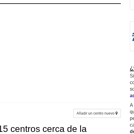
¿
S
c
s
a
A
q
Añadir un centro nuevo
p
c
5 centros cerca de la
d