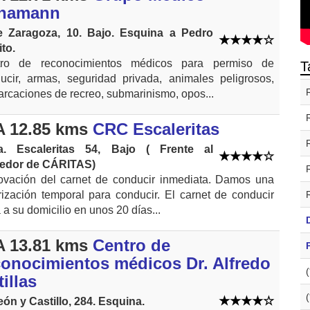
hamann
e Zaragoza, 10. Bajo. Esquina a Pedro
ito.
tro de reconocimientos médicos para permiso de
T
ucir, armas, seguridad privada, animales peligrosos,
rcaciones de recreo, submarinismo, opos...
 12.85 kms
CRC Escaleritas
a. Escaleritas 54, Bajo ( Frente al
edor de CÁRITAS)
vación del carnet de conducir inmediata. Damos una
rización temporal para conducir. El carnet de conducir
a a su domicilio en unos 20 días...
 13.81 kms
Centro de
conocimientos médicos Dr. Alfredo
illas
eón y Castillo, 284. Esquina.