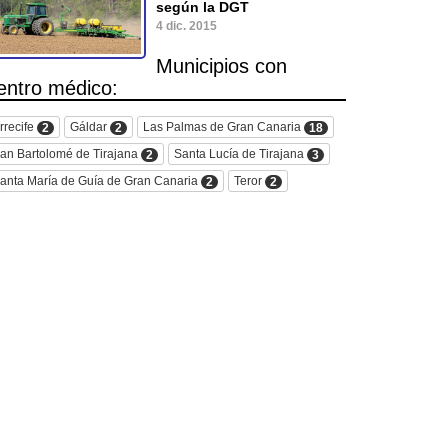
según la DGT
4 dic. 2015
Municipios con
entro médico:
rrecife
Gáldar
Las Palmas de Gran Canaria
2
2
18
an Bartolomé de Tirajana
Santa Lucía de Tirajana
2
3
anta María de Guía de Gran Canaria
Teror
2
2