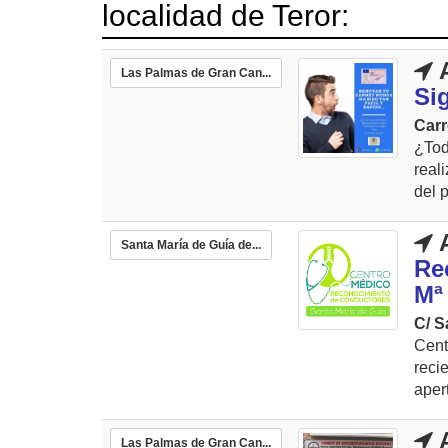
localidad de Teror:
A
Las Palmas de Gran Can...
Si
Carr
¿Tod
real
del 
A
Santa María de Guía de...
Re
Mª
C/ S
Cen
reci
aper
A
Las Palmas de Gran Can...