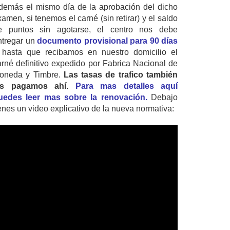
demás el mismo día de la aprobación del dicho
amen, si tenemos el carné (sin retirar) y el saldo
e puntos sin agotarse, el centro nos debe
ntregar un
documento provisional para 90 días
 hasta que recibamos en nuestro domicilio el
arné definitivo expedido por Fabrica Nacional de
oneda y Timbre.
Las tasas de trafico también
as pagamos ahí.
Para mas detalles aquí
uedes leer mas sobre la renovación.
Debajo
ienes un video explicativo de la nueva normativa: