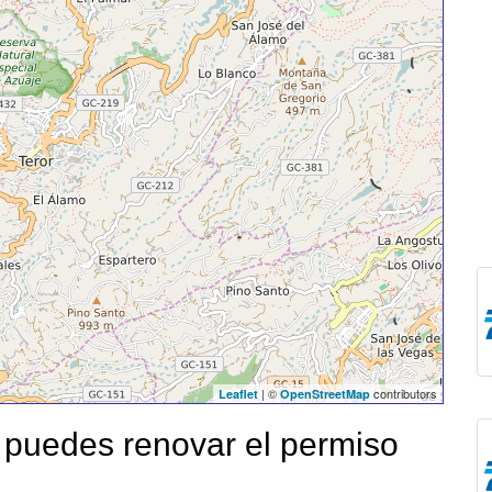
| ©
contributors
Leaflet
OpenStreetMap
puedes renovar el permiso