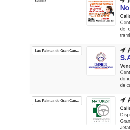
A
Gáldar
No
Call
Cent
de c
tram
A
Las Palmas de Gran Can...
S.
Vene
Cent
dond
de cu
A
Las Palmas de Gran Can...
Call
Dis
Gran
Jefa