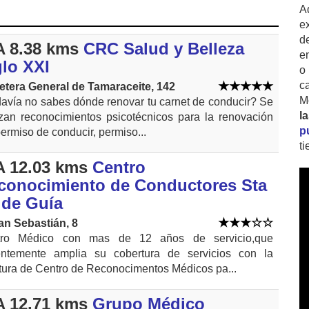
A
ex
d
 8.38 kms
CRC Salud y Belleza
e
glo XXI
o
c
etera General de Tamaraceite, 142
M
avía no sabes dónde renovar tu carnet de conducir? Se
l
izan reconocimientos psicotécnicos para la renovación
p
permiso de conducir, permiso...
t
 12.03 kms
Centro
conocimiento de Conductores Sta
 de Guía
an Sebastián, 8
tro Médico con mas de 12 años de servicio,que
entemente amplia su cobertura de servicios con la
tura de Centro de Reconocimentos Médicos pa...
 12.71 kms
Grupo Médico