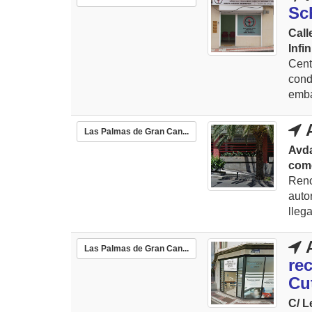
Sc
Call
Infin
Cen
cond
emba
A
Las Palmas de Gran Can...
Avd
com
Reno
auto
lleg
A
Las Palmas de Gran Can...
re
Cut
C/ L