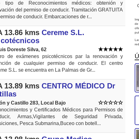
o tipo de Reconocimientos médicos: obtenión y
vación del permiso de conducir. Tramitación GRATUITA
permiso de conducir. Embarcaciones de r...
Imp
de
of
 13.86 kms
Cereme S.L.
pub
icotécnicos
La
red
uis Doreste Silva, 62
Ú
ro de exámenes psicotécnicos par la renovación y
nción de cualquier permiso de conducir. El centro
me S.L. se encuentra en La Palmas de Gr...
 13.89 kms
CENTRO MÉDICO Dr
illas
ón y Castillo 283, Local Bajo
nocimientos y Certificados Médicos para Permisos de
ducir, Armas,Vigilantes de Seguridad Privada,
iciones, Pesca Submarina,Buceo con botell...