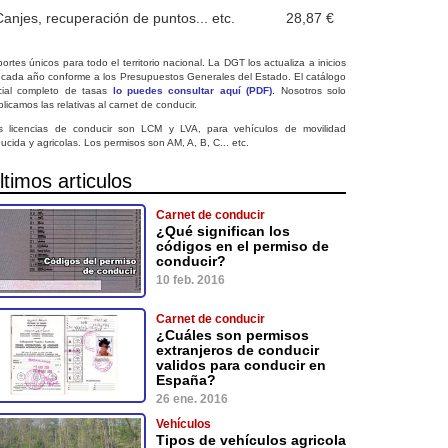
Canjes, recuperación de puntos... etc.
28,87 €
ortes únicos para todo el territorio nacional. La DGT los actualiza a inicios
 cada año conforme a los Presupuestos Generales del Estado. El catálogo
icial completo de tasas
lo puedes consultar aquí (PDF)
. Nosotros solo
licamos las relativas al carnet de conducir.
s licencias de conducir son LCM y LVA, para vehículos de movilidad
ucida y agricolas. Los permisos son AM, A, B, C... etc.
ltimos articulos
Carnet de conducir
¿Qué significan los
códigos en el permiso de
conducir?
10 feb. 2016
Carnet de conducir
¿Cuáles son permisos
extranjeros de conducir
validos para conducir en
España?
26 ene. 2016
Vehículos
Tipos de vehículos agricola