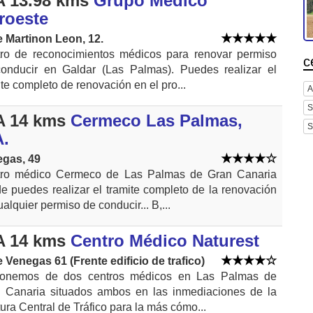
 13.98 kms
Grupo Medico
roeste
e Martinon Leon, 12.
ro de reconocimientos médicos para renovar permiso
c
onducir en Galdar (Las Palmas). Puedes realizar el
ite completo de renovación en el pro...
A
S
 14 kms
Cermeco Las Palmas,
S
A.
gas, 49
ro médico Cermeco de Las Palmas de Gran Canaria
e puedes realizar el tramite completo de la renovación
alquier permiso de conducir... B,...
 14 kms
Centro Médico Naturest
e Venegas 61 (Frente edificio de trafico)
ponemos de dos centros médicos en Las Palmas de
 Canaria situados ambos en las inmediaciones de la
tura Central de Tráfico para la más cómo...