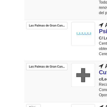
Tod
reno
del 
A
Las Palmas de Gran Can...
Ps
C/ L
Cent
obte
Cere
A
Las Palmas de Gran Can...
Cut
c/Le
Reco
Con
Opos