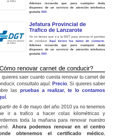
Ademas recuerda que para cualquier duda
dispones de un servicio de atención telefonica
gratuita
060
.
Jefatura Provincial de
Trafico de Lanzarote
Ya no tienes que ir a la DGT para renovar el permiso
de conducir.
Aquí tienes los datos de contacto
.
Ademas recuerda que para cualquier duda
dispones de un servicio de atención telefonica
gratuita
060
.
Cómo renovar carnet de conducir?
i quieres saer cuanto cuesta renovar tu carnet de
onducir, consultalo aquí:
Precio
. Si quieres saber
obre las
pruebas a realizar, te lo contamos
quí
.
 partir de 4 de mayo del año 2010 ya no tenemos
ue ir a trafico a hacer colas kilométricas y
erdernos toda la mañana para renovar nuestro
arné.
Ahora podemos renovar en el centro
onde obtenemos el certificado médico.