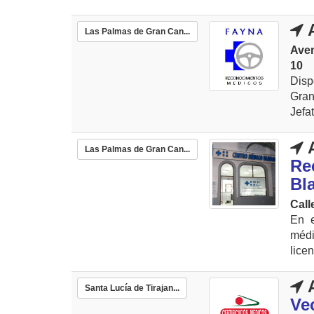
A
Las Palmas de Gran Can...
Ave
10
Dis
Gran
Jefa
A
Las Palmas de Gran Can...
Re
Bl
Call
En e
médi
lice
A
Santa Lucía de Tirajan...
Ve