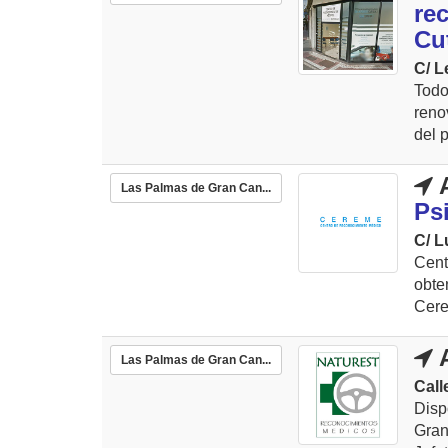
re
Cut
C/ L
Tod
reno
del 
A
Las Palmas de Gran Can...
Ps
C/ L
Cent
obte
Cere
A
Las Palmas de Gran Can...
Call
Dis
Gran