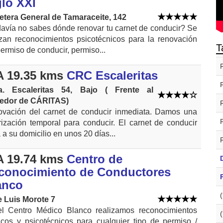
glo XXI
etera General de Tamaraceite, 142
avía no sabes dónde renovar tu carnet de conducir? Se
izan reconocimientos psicotécnicos para la renovación
T
permiso de conducir, permiso...
 19.35 kms
CRC Escaleritas
a. Escaleritas 54, Bajo ( Frente al
edor de CÁRITAS)
vación del carnet de conducir inmediata. Damos una
rización temporal para conducir. El carnet de conducir
a a su domicilio en unos 20 días...
 19.74 kms
Centro de
conocimiento de Conductores
anco
e Luis Morote 7
l Centro Médico Blanco realizamos reconocimientos
cos y psicotécnicos para cualquier tipo de permiso /