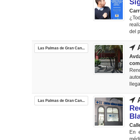
Si
Carr
¿Tod
real
del 
A
Las Palmas de Gran Can...
Avd
com
Reno
auto
lleg
A
Las Palmas de Gran Can...
Re
Bl
Call
En e
médi