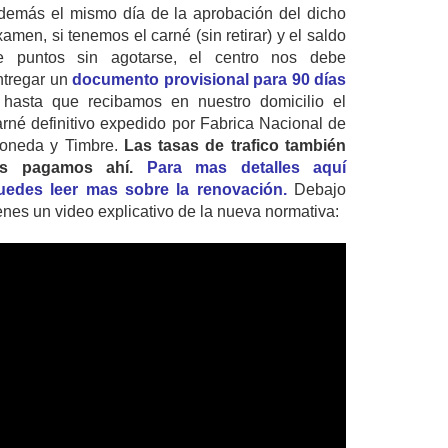
demás el mismo día de la aprobación del dicho
amen, si tenemos el carné (sin retirar) y el saldo
e puntos sin agotarse, el centro nos debe
ntregar un
documento provisional para 90 días
 hasta que recibamos en nuestro domicilio el
arné definitivo expedido por Fabrica Nacional de
oneda y Timbre.
Las tasas de trafico también
as pagamos ahí.
Para mas detalles aquí
uedes leer mas sobre la renovación.
Debajo
ienes un video explicativo de la nueva normativa: