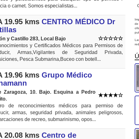
ncia o carnet. Somos especialistas...
 19.95 kms
CENTRO MÉDICO Dr
Imp
de
illas
of
pub
ón y Castillo 283, Local Bajo
La
red
nocimientos y Certificados Médicos para Permisos de
ducir, Armas,Vigilantes de Seguridad Privada,
Ú
iciones, Pesca Submarina,Buceo con botell...
 19.96 kms
Grupo Médico
hamann
e Zaragoza, 10. Bajo. Esquina a Pedro
ito.
tro de reconocimientos médicos para permiso de
ucir, armas, seguridad privada, animales peligrosos,
rcaciones de recreo, submarinismo, opos...
 20.08 kms
Centro de