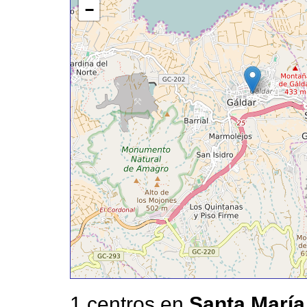
−
1 centros en
Santa María