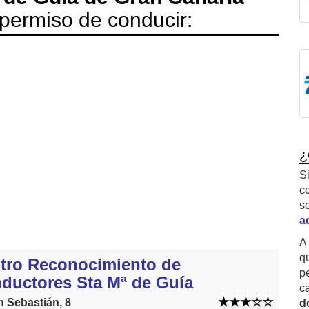
permiso de conducir:
¿
S
c
s
a
A
q
tro Reconocimiento de
p
ductores Sta Mª de Guía
c
n Sebastián, 8
d