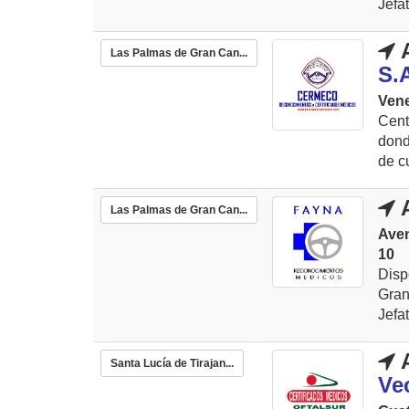
Jefa
A
Las Palmas de Gran Can...
S.
Vene
Cent
dond
de cu
A
Las Palmas de Gran Can...
Ave
10
Dis
Gran
Jefa
A
Santa Lucía de Tirajan...
Ve