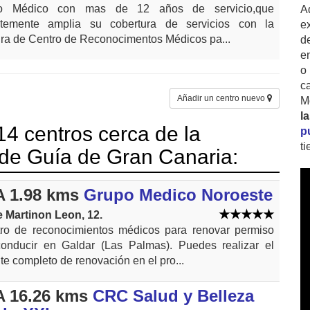
ro Médico con mas de 12 años de servicio,que
A
ntemente amplia su cobertura de servicios con la
ex
ura de Centro de Reconocimentos Médicos pa...
d
e
o
c
Añadir un centro nuevo
M
l
4 centros cerca de la
p
t
 de Guía de Gran Canaria:
 1.98 kms
Grupo Medico Noroeste
e Martinon Leon, 12.
ro de reconocimientos médicos para renovar permiso
onducir en Galdar (Las Palmas). Puedes realizar el
ite completo de renovación en el pro...
 16.26 kms
CRC Salud y Belleza