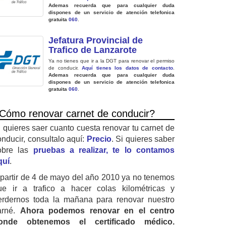
Ademas recuerda que para cualquier duda
dispones de un servicio de atención telefonica
gratuita
060
.
Jefatura Provincial de
Trafico de Lanzarote
Ya no tienes que ir a la DGT para renovar el permiso
de conducir.
Aquí tienes los datos de contacto
.
Ademas recuerda que para cualquier duda
dispones de un servicio de atención telefonica
gratuita
060
.
Cómo renovar carnet de conducir?
i quieres saer cuanto cuesta renovar tu carnet de
onducir, consultalo aquí:
Precio
. Si quieres saber
obre las
pruebas a realizar, te lo contamos
quí
.
 partir de 4 de mayo del año 2010 ya no tenemos
ue ir a trafico a hacer colas kilométricas y
erdernos toda la mañana para renovar nuestro
arné.
Ahora podemos renovar en el centro
onde obtenemos el certificado médico.