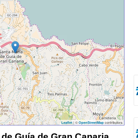
| ©
contributors
Leaflet
OpenStreetMap
 de Guía de Gran Canaria