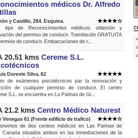
conocimientos médicos Dr. Alfredo
illas
eón y Castillo, 284. Esquina.
c
o tipo de Reconocimientos médicos: obtenión y
vación del permiso de conducir. Tramitación GRATUITA
A
permiso de conducir. Embarcaciones de r...
S
 20.51 kms
Cereme S.L.
S
icotécnicos
uis Doreste Silva, 62
ro de exámenes psicotécnicos par la renovación y
nción de cualquier permiso de conducir. El centro
me S.L. se encuentra en La Palmas de Gr...
 21.2 kms
Centro Médico Naturest
e Venegas 61 (Frente edificio de trafico)
ponemos de dos centros médicos en Las Palmas de
 Canaria situados ambos en las inmediaciones de la