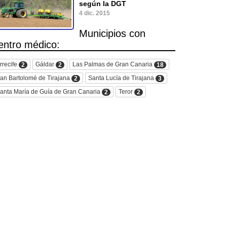
según la DGT
4 dic. 2015
Municipios con
entro médico:
rrecife
Gáldar
Las Palmas de Gran Canaria
2
2
18
an Bartolomé de Tirajana
Santa Lucía de Tirajana
2
3
anta María de Guía de Gran Canaria
Teror
2
2