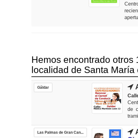
Cent
recie
apert
Hemos encontrado otros 1
localidad de Santa María
A
Gáldar
Call
Cent
de c
tram
A
Las Palmas de Gran Can...