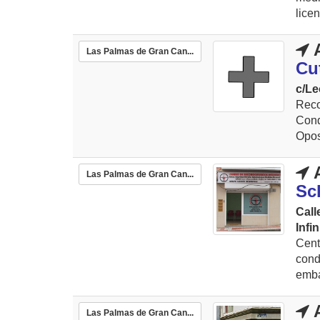
lice
A
Las Palmas de Gran Can...
Cut
c/Le
Reco
Con
Opos
A
Las Palmas de Gran Can...
Sc
Call
Infin
Cen
cond
emba
A
Las Palmas de Gran Can...