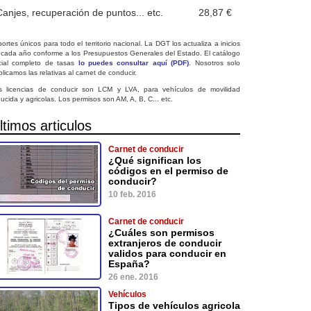
Canjes, recuperación de puntos... etc.
28,87 €
ortes únicos para todo el territorio nacional. La DGT los actualiza a inicios
 cada año conforme a los Presupuestos Generales del Estado. El catálogo
icial completo de tasas
lo puedes consultar aquí (PDF)
. Nosotros solo
licamos las relativas al carnet de conducir.
s licencias de conducir son LCM y LVA, para vehículos de movilidad
ucida y agricolas. Los permisos son AM, A, B, C... etc.
ltimos articulos
Carnet de conducir
¿Qué significan los
códigos en el permiso de
conducir?
10 feb. 2016
Carnet de conducir
¿Cuáles son permisos
extranjeros de conducir
validos para conducir en
España?
26 ene. 2016
Vehículos
Tipos de vehículos agricola