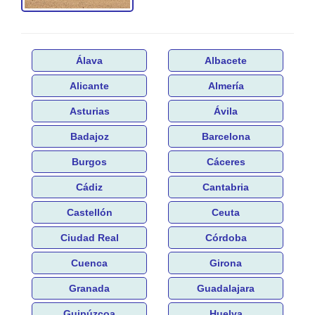
Álava
Albacete
Alicante
Almería
Asturias
Ávila
Badajoz
Barcelona
Burgos
Cáceres
Cádiz
Cantabria
Castellón
Ceuta
Ciudad Real
Córdoba
Cuenca
Girona
Granada
Guadalajara
Guipúzcoa
Huelva