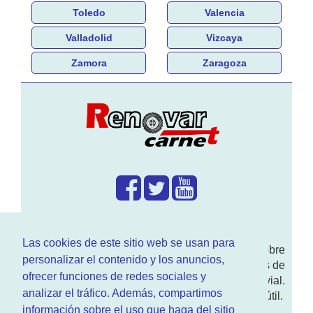
Toledo
Valencia
Valladolid
Vizcaya
Zamora
Zaragoza
¿Que hacemos?
Las cookies de este sitio web se usan para
En
www.RenovarCarnet.com
Te contamos sobre
personalizar el contenido y los anuncios,
la
renovación del permiso
de conducir, noticias de
ofrecer funciones de redes sociales y
actualidad motor y sobre todo seguridad vial.
analizar el tráfico. Además, compartimos
Ademas tenemos todo tipo de información DGT útil.
información sobre el uso que haga del sitio