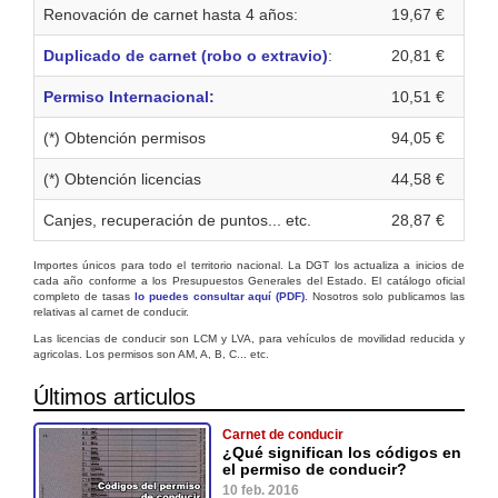
Renovación de carnet hasta 4 años:
19,67 €
Duplicado de carnet (robo o extravio)
:
20,81 €
Permiso Internacional:
10,51 €
(*) Obtención permisos
94,05 €
(*) Obtención licencias
44,58 €
Canjes, recuperación de puntos... etc.
28,87 €
Importes únicos para todo el territorio nacional. La DGT los actualiza a inicios de
cada año conforme a los Presupuestos Generales del Estado. El catálogo oficial
completo de tasas
lo puedes consultar aquí (PDF)
. Nosotros solo publicamos las
relativas al carnet de conducir.
Las licencias de conducir son LCM y LVA, para vehículos de movilidad reducida y
agricolas. Los permisos son AM, A, B, C... etc.
Últimos articulos
Carnet de conducir
¿Qué significan los códigos en
el permiso de conducir?
10 feb. 2016