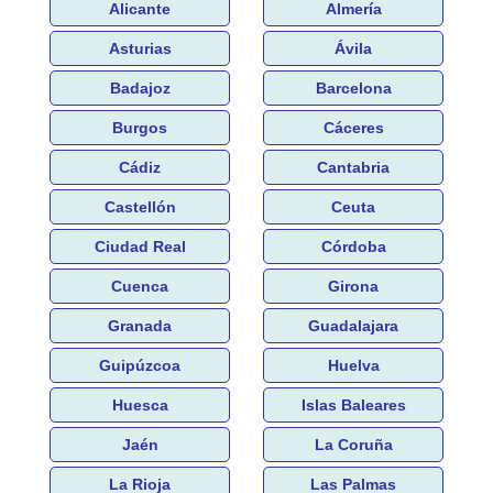
Alicante
Almería
Asturias
Ávila
Badajoz
Barcelona
Burgos
Cáceres
Cádiz
Cantabria
Castellón
Ceuta
Ciudad Real
Córdoba
Cuenca
Girona
Granada
Guadalajara
Guipúzcoa
Huelva
Huesca
Islas Baleares
Jaén
La Coruña
La Rioja
Las Palmas