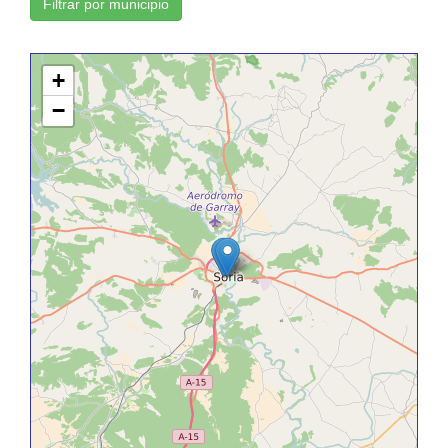
Filtrar por municipio
+
−