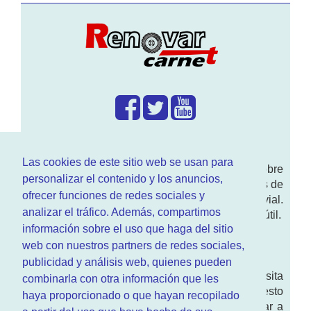
¿Que hacemos?
Las cookies de este sitio web se usan para
En
www.RenovarCarnet.com
Te contamos sobre
personalizar el contenido y los anuncios,
la
renovación del permiso
de conducir, noticias de
ofrecer funciones de redes sociales y
actualidad motor y sobre todo seguridad vial.
analizar el tráfico. Además, compartimos
Ademas tenemos todo tipo de información DGT útil.
información sobre el uso que haga del sitio
¿Quienes somos?
web con nuestros partners de redes sociales,
publicidad y análisis web, quienes pueden
Quieres saber quien mantiene la pagina, visita
combinarla con otra información que les
nuestra
sección de contacto
. Aquí tienes nuesto
haya proporcionado o que hayan recopilado
aviso legal
. Basicamente no queremos engañar a