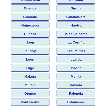
Cuenca
Girona
Granada
Guadalajara
Guipúzcoa
Huelva
Huesca
Islas Baleares
Jaén
La Coruña
La Rioja
Las Palmas
León
LLeida
Lugo
Madrid
Málaga
Melilla
Murcia
Navarra
Orense
Palencia
Pontevedra
Salamanca