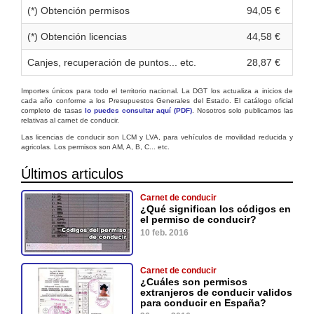
(*) Obtención permisos
94,05 €
(*) Obtención licencias
44,58 €
Canjes, recuperación de puntos... etc.
28,87 €
Importes únicos para todo el territorio nacional. La DGT los actualiza a inicios de
cada año conforme a los Presupuestos Generales del Estado. El catálogo oficial
completo de tasas
lo puedes consultar aquí (PDF)
. Nosotros solo publicamos las
relativas al carnet de conducir.
Las licencias de conducir son LCM y LVA, para vehículos de movilidad reducida y
agricolas. Los permisos son AM, A, B, C... etc.
Últimos articulos
Carnet de conducir
¿Qué significan los códigos en
el permiso de conducir?
10 feb. 2016
Carnet de conducir
¿Cuáles son permisos
extranjeros de conducir validos
para conducir en España?