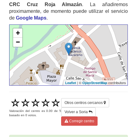
CRC Cruz Roja Almazán
. La añadiremos
proximamente, de momento puede utilizar el servicio
de
Google Maps
.
+
−
| ©
contributors
Leaflet
OpenStreetMap
Otros centros cercanos
Valoración del centro es
0.00
de
5
Volver a Soria
basado en
0
votos.
Corregir centro