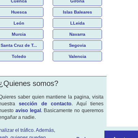
Cuenca
Girona
Huesca
Islas Baleares
León
LLeida
Murcia
Navarra
Santa Cruz de T...
Segovia
Toledo
Valencia
¿Quienes somos?
Quieres saber quien mantiene la pagina, visita
nuestra
sección de contacto
. Aquí tienes
nuesto
aviso legal
. Basicamente no queremos
engañar a nadie.
alizar el tráfico. Además,
s web, quienes pueden