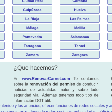
Ciudad Real
Córdoba
Guipúzcoa
Huelva
La Rioja
Las Palmas
Málaga
Melilla
Pontevedra
Salamanca
Tarragona
Teruel
Zamora
Zaragoza
¿Que hacemos?
En
www.RenovarCarnet.com
Te contamos
sobre la
renovación del permiso
de conducir,
noticias de actualidad motor y sobre todo
seguridad vial. Ademas tenemos todo tipo de
información DGT útil.
ntenido y los anuncios, ofrecer funciones de redes sociales y an
 con nuestros partners de redes sociales, publicidad y análisi