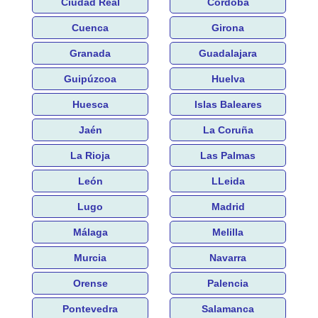
Ciudad Real
Córdoba
Cuenca
Girona
Granada
Guadalajara
Guipúzcoa
Huelva
Huesca
Islas Baleares
Jaén
La Coruña
La Rioja
Las Palmas
León
LLeida
Lugo
Madrid
Málaga
Melilla
Murcia
Navarra
Orense
Palencia
Pontevedra
Salamanca