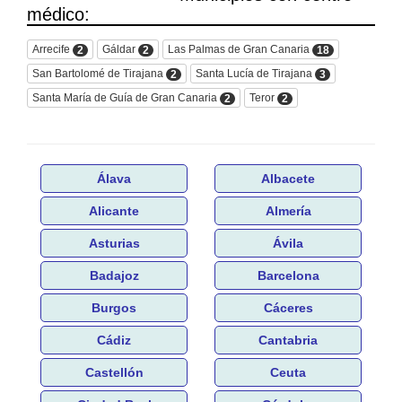
médico:
Arrecife
Gáldar
Las Palmas de Gran Canaria
2
2
18
San Bartolomé de Tirajana
Santa Lucía de Tirajana
2
3
Santa María de Guía de Gran Canaria
Teror
2
2
Álava
Albacete
Alicante
Almería
Asturias
Ávila
Badajoz
Barcelona
Burgos
Cáceres
Cádiz
Cantabria
Castellón
Ceuta