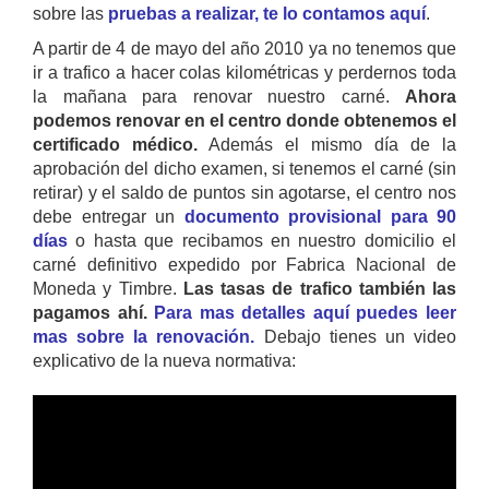
sobre las
pruebas a realizar, te lo contamos aquí
.
A partir de 4 de mayo del año 2010 ya no tenemos que
ir a trafico a hacer colas kilométricas y perdernos toda
la mañana para renovar nuestro carné.
Ahora
podemos renovar en el centro donde obtenemos el
certificado médico.
Además el mismo día de la
aprobación del dicho examen, si tenemos el carné (sin
retirar) y el saldo de puntos sin agotarse, el centro nos
debe entregar un
documento provisional para 90
días
o hasta que recibamos en nuestro domicilio el
carné definitivo expedido por Fabrica Nacional de
Moneda y Timbre.
Las tasas de trafico también las
pagamos ahí.
Para mas detalles aquí puedes leer
mas sobre la renovación.
Debajo tienes un video
explicativo de la nueva normativa: