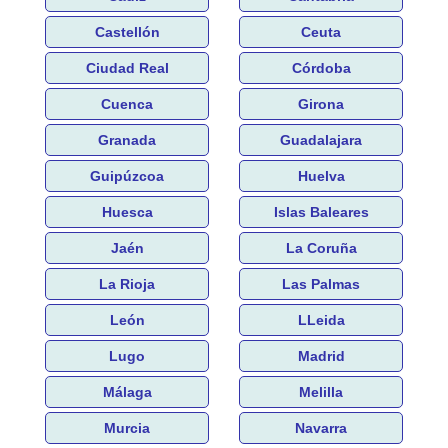
Castellón
Ceuta
Ciudad Real
Córdoba
Cuenca
Girona
Granada
Guadalajara
Guipúzcoa
Huelva
Huesca
Islas Baleares
Jaén
La Coruña
La Rioja
Las Palmas
León
LLeida
Lugo
Madrid
Málaga
Melilla
Murcia
Navarra