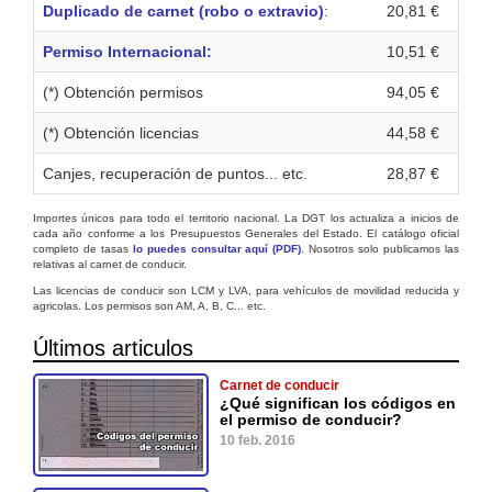
Duplicado de carnet (robo o extravio)
:
20,81 €
Permiso Internacional:
10,51 €
(*) Obtención permisos
94,05 €
(*) Obtención licencias
44,58 €
Canjes, recuperación de puntos... etc.
28,87 €
Importes únicos para todo el territorio nacional. La DGT los actualiza a inicios de
cada año conforme a los Presupuestos Generales del Estado. El catálogo oficial
completo de tasas
lo puedes consultar aquí (PDF)
. Nosotros solo publicamos las
relativas al carnet de conducir.
Las licencias de conducir son LCM y LVA, para vehículos de movilidad reducida y
agricolas. Los permisos son AM, A, B, C... etc.
Últimos articulos
Carnet de conducir
¿Qué significan los códigos en
el permiso de conducir?
10 feb. 2016