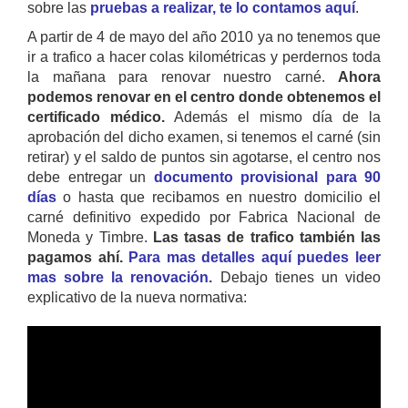
sobre las
pruebas a realizar, te lo contamos aquí
.
A partir de 4 de mayo del año 2010 ya no tenemos que
ir a trafico a hacer colas kilométricas y perdernos toda
la mañana para renovar nuestro carné.
Ahora
podemos renovar en el centro donde obtenemos el
certificado médico.
Además el mismo día de la
aprobación del dicho examen, si tenemos el carné (sin
retirar) y el saldo de puntos sin agotarse, el centro nos
debe entregar un
documento provisional para 90
días
o hasta que recibamos en nuestro domicilio el
carné definitivo expedido por Fabrica Nacional de
Moneda y Timbre.
Las tasas de trafico también las
pagamos ahí.
Para mas detalles aquí puedes leer
mas sobre la renovación.
Debajo tienes un video
explicativo de la nueva normativa: