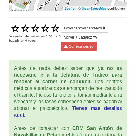
| ©
contributors
Leaflet
OpenStreetMap
Otros centros cercanos
Valoración del centro es
0.00
de
5
Volver a Badajoz
basado en
0
votos.
Corregir centro
Antes de nada debes saber que
ya no es
necesario ir a la Jefatura de Tráfico para
renovar el carnet de conducir
. Los centros
médicos autorizados se encargan de realizar todo
el tramite. Incluso la foto te la toman mediante una
webcam y las tasas correspondientes se pagan al
abonar el psicotécnico.
Tienes mas detalles
aquí.
Antes de contactar con
CRM San Antón de
Navalvillar de Pela
en el teléfono proporcionado