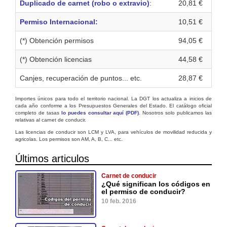
Duplicado de carnet (robo o extravio)
:
20,81 €
Permiso Internacional:
10,51 €
(*) Obtención permisos
94,05 €
(*) Obtención licencias
44,58 €
Canjes, recuperación de puntos... etc.
28,87 €
Importes únicos para todo el territorio nacional. La DGT los actualiza a inicios de
cada año conforme a los Presupuestos Generales del Estado. El catálogo oficial
completo de tasas
lo puedes consultar aquí (PDF)
. Nosotros solo publicamos las
relativas al carnet de conducir.
Las licencias de conducir son LCM y LVA, para vehículos de movilidad reducida y
agricolas. Los permisos son AM, A, B, C... etc.
Últimos articulos
Carnet de conducir
¿Qué significan los códigos en
el permiso de conducir?
10 feb. 2016