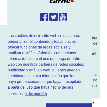
¿Que hacemos?
Las cookies de este sitio web se usan para
En
www.RenovarCarnet.com
Te contamos sobre
personalizar el contenido y los anuncios,
la
renovación del permiso
de conducir, noticias de
ofrecer funciones de redes sociales y
actualidad motor y sobre todo seguridad vial.
analizar el tráfico. Además, compartimos
Ademas tenemos todo tipo de información DGT útil.
información sobre el uso que haga del sitio
¿Quienes somos?
web con nuestros partners de redes sociales,
publicidad y análisis web, quienes pueden
Quieres saber quien mantiene la pagina, visita
combinarla con otra información que les
nuestra
sección de contacto
. Aquí tienes nuesto
haya proporcionado o que hayan recopilado
aviso legal
. Basicamente no queremos engañar a
a partir del uso que haya hecho de sus
nadie.
servicios.
Información
Este sitio web es desarrollado y mantenido con
por