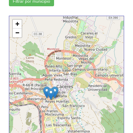
Filtrar por municipio
+
−