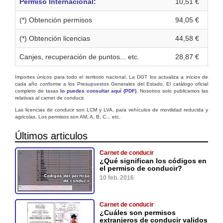
Permiso Internacional:
10,51 €
(*) Obtención permisos
94,05 €
(*) Obtención licencias
44,58 €
Canjes, recuperación de puntos... etc.
28,87 €
Importes únicos para todo el territorio nacional. La DGT los actualiza a inicios de
cada año conforme a los Presupuestos Generales del Estado. El catálogo oficial
completo de tasas
lo puedes consultar aquí (PDF)
. Nosotros solo publicamos las
relativas al carnet de conducir.
Las licencias de conducir son LCM y LVA, para vehículos de movilidad reducida y
agricolas. Los permisos son AM, A, B, C... etc.
Últimos articulos
Carnet de conducir
¿Qué significan los códigos en
el permiso de conducir?
10 feb. 2016
Carnet de conducir
¿Cuáles son permisos
extranjeros de conducir validos