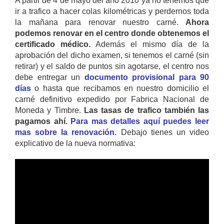
A partir de 4 de mayo del año 2010 ya no tenemos que
ir a trafico a hacer colas kilométricas y perdernos toda
la mañana para renovar nuestro carné.
Ahora
podemos renovar en el centro donde obtenemos el
certificado médico.
Además el mismo día de la
aprobación del dicho examen, si tenemos el carné (sin
retirar) y el saldo de puntos sin agotarse, el centro nos
debe entregar un
documento provisional para 90
días
o hasta que recibamos en nuestro domicilio el
carné definitivo expedido por Fabrica Nacional de
Moneda y Timbre.
Las tasas de trafico también las
pagamos ahí.
Para mas detalles aquí puedes leer
mas sobre la renovación.
Debajo tienes un video
explicativo de la nueva normativa: