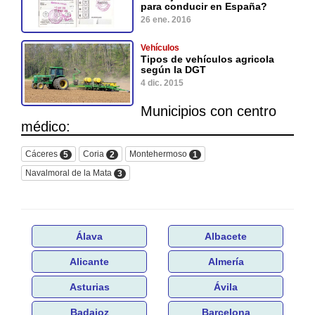
para conducir en España?
26 ene. 2016
Vehículos
Tipos de vehículos agricola
según la DGT
4 dic. 2015
Municipios con centro
médico:
Cáceres
Coria
Montehermoso
5
2
1
Navalmoral de la Mata
3
Álava
Albacete
Alicante
Almería
Asturias
Ávila
Badajoz
Barcelona