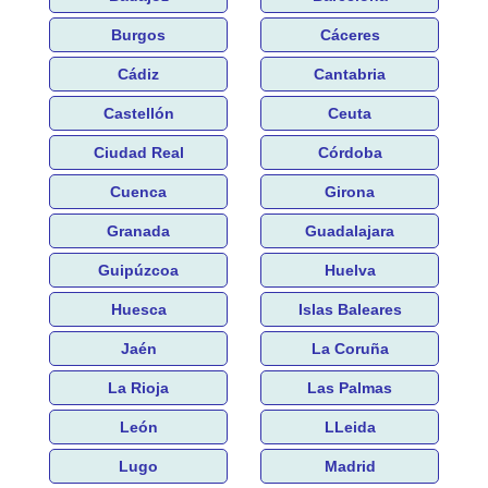
Burgos
Cáceres
Cádiz
Cantabria
Castellón
Ceuta
Ciudad Real
Córdoba
Cuenca
Girona
Granada
Guadalajara
Guipúzcoa
Huelva
Huesca
Islas Baleares
Jaén
La Coruña
La Rioja
Las Palmas
León
LLeida
Lugo
Madrid