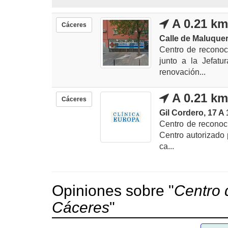
A 0.21 k
Cáceres
Calle de Maluquer
Centro de reconoc
junto a la Jefatu
renovación...
A 0.21 k
Cáceres
Gil Cordero, 17 A 
Centro de reconoci
Centro autorizado p
ca...
Opiniones sobre "
Centro 
Cáceres
"