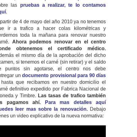
obre las
pruebas a realizar, te lo contamos
quí
.
 partir de 4 de mayo del año 2010 ya no tenemos
ue ir a trafico a hacer colas kilométricas y
erdernos toda la mañana para renovar nuestro
arné.
Ahora podemos renovar en el centro
onde obtenemos el certificado médico.
demás el mismo día de la aprobación del dicho
amen, si tenemos el carné (sin retirar) y el saldo
e puntos sin agotarse, el centro nos debe
ntregar un
documento provisional para 90 días
 hasta que recibamos en nuestro domicilio el
arné definitivo expedido por Fabrica Nacional de
oneda y Timbre.
Las tasas de trafico también
as pagamos ahí.
Para mas detalles aquí
uedes leer mas sobre la renovación.
Debajo
ienes un video explicativo de la nueva normativa: