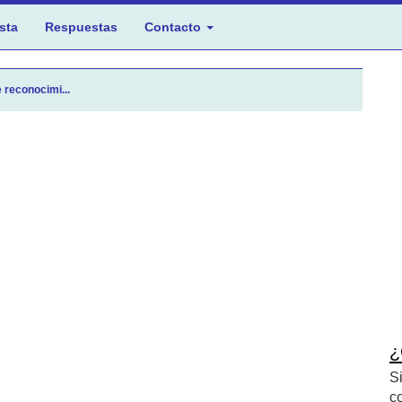
sta
Respuestas
Contacto
 reconocimi...
¿
S
c