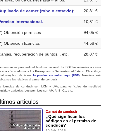
Renovación de carnet hasta 4 años:
19,67 €
Duplicado de carnet (robo o extravio)
:
20,81 €
Permiso Internacional:
10,51 €
(*) Obtención permisos
94,05 €
(*) Obtención licencias
44,58 €
Canjes, recuperación de puntos... etc.
28,87 €
ortes únicos para todo el territorio nacional. La DGT los actualiza a inicios
 cada año conforme a los Presupuestos Generales del Estado. El catálogo
icial completo de tasas
lo puedes consultar aquí (PDF)
. Nosotros solo
licamos las relativas al carnet de conducir.
s licencias de conducir son LCM y LVA, para vehículos de movilidad
ucida y agricolas. Los permisos son AM, A, B, C... etc.
ltimos articulos
Carnet de conducir
¿Qué significan los
códigos en el permiso de
conducir?
10 feb. 2016