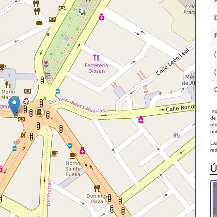
Imp
de
of
pub
La
red
Ú