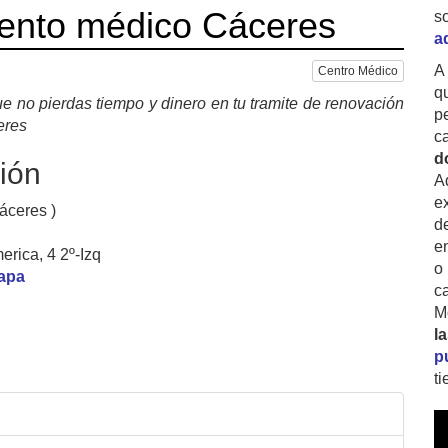
iento médico Cáceres
s
a
A
Centro Médico
q
e no pierdas tiempo y dinero en tu tramite de renovación
p
eres
c
d
ión
A
ex
áceres )
d
e
erica, 4 2º-Izq
o
mapa
c
M
l
p
t