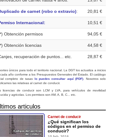
Renovación de carnet hasta 4 años:
19,67 €
Duplicado de carnet (robo o extravio)
:
20,81 €
Permiso Internacional:
10,51 €
(*) Obtención permisos
94,05 €
(*) Obtención licencias
44,58 €
Canjes, recuperación de puntos... etc.
28,87 €
ortes únicos para todo el territorio nacional. La DGT los actualiza a inicios
 cada año conforme a los Presupuestos Generales del Estado. El catálogo
icial completo de tasas
lo puedes consultar aquí (PDF)
. Nosotros solo
licamos las relativas al carnet de conducir.
s licencias de conducir son LCM y LVA, para vehículos de movilidad
ucida y agricolas. Los permisos son AM, A, B, C... etc.
ltimos articulos
Carnet de conducir
¿Qué significan los
códigos en el permiso de
conducir?
10 feb. 2016