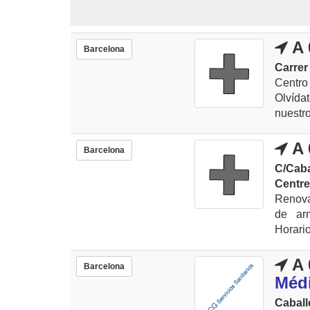
A 
Barcelona
Carrer
Centro
Olvídat
nuestro
A 
Barcelona
C/Cab
Centre
Renova
de ar
Horario
A 
Barcelona
Méd
Caball