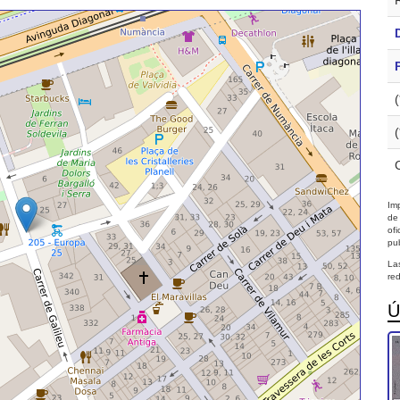
Imp
de
of
pub
La
red
Ú