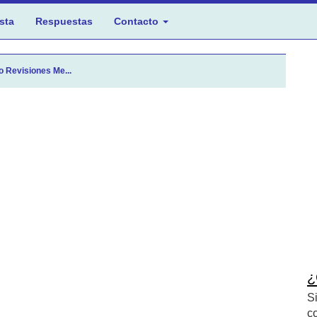
sta
Respuestas
Contacto
o Revisiones Me...
¿
S
c