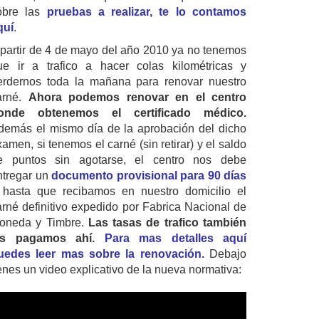
obre las
pruebas a realizar, te lo contamos
quí
.
 partir de 4 de mayo del año 2010 ya no tenemos
ue ir a trafico a hacer colas kilométricas y
erdernos toda la mañana para renovar nuestro
arné.
Ahora podemos renovar en el centro
onde obtenemos el certificado médico.
demás el mismo día de la aprobación del dicho
amen, si tenemos el carné (sin retirar) y el saldo
e puntos sin agotarse, el centro nos debe
ntregar un
documento provisional para 90 días
 hasta que recibamos en nuestro domicilio el
arné definitivo expedido por Fabrica Nacional de
oneda y Timbre.
Las tasas de trafico también
as pagamos ahí.
Para mas detalles aquí
uedes leer mas sobre la renovación.
Debajo
ienes un video explicativo de la nueva normativa: