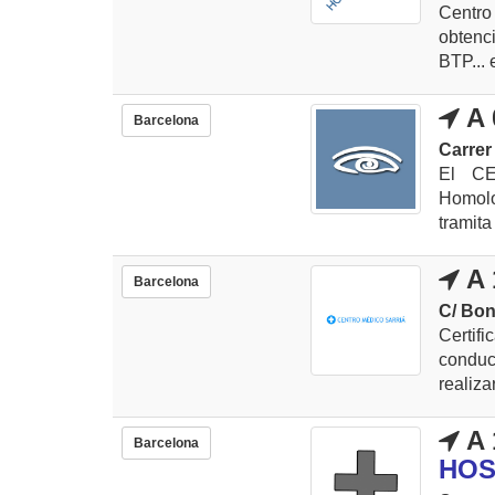
Centro
obtenc
BTP... 
A 
Barcelona
Carrer 
El C
Homolo
tramit
A 
Barcelona
C/ Bon
Certif
conduci
realizar
A 
Barcelona
HOS