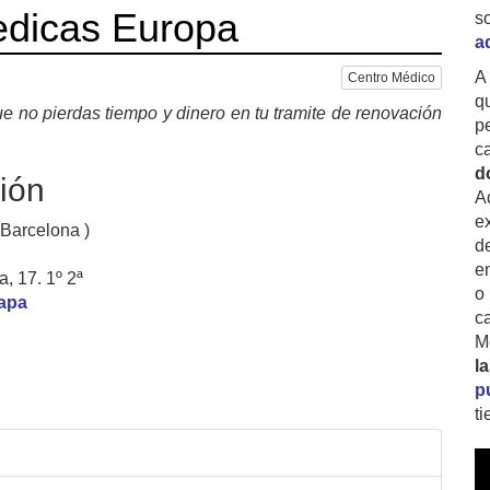
edicas Europa
s
a
A
Centro Médico
q
e no pierdas tiempo y dinero en tu tramite de renovación
p
c
d
ión
A
ex
 Barcelona )
d
e
, 17. 1º 2ª
o
mapa
c
M
l
p
t