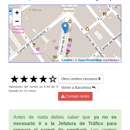
+
−
| ©
contributors
Leaflet
OpenStreetMap
Otros centros cercanos
Valoración del centro es
4.54
de
5
Volver a Barcelona
basado en
13
votos.
Corregir centro
Antes de nada debes saber que
ya no es
necesario ir a la Jefatura de Tráfico para
renovar el carnet de conducir
. Los centros