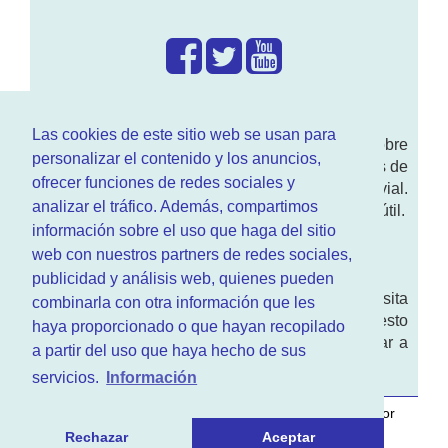
¿Que hacemos?
Las cookies de este sitio web se usan para
En
www.RenovarCarnet.com
Te contamos sobre
personalizar el contenido y los anuncios,
la
renovación del permiso
de conducir, noticias de
ofrecer funciones de redes sociales y
actualidad motor y sobre todo seguridad vial.
analizar el tráfico. Además, compartimos
Ademas tenemos todo tipo de información DGT útil.
información sobre el uso que haga del sitio
¿Quienes somos?
web con nuestros partners de redes sociales,
publicidad y análisis web, quienes pueden
Quieres saber quien mantiene la pagina, visita
combinarla con otra información que les
nuestra
sección de contacto
. Aquí tienes nuesto
haya proporcionado o que hayan recopilado
aviso legal
. Basicamente no queremos engañar a
a partir del uso que haya hecho de sus
nadie.
servicios.
Información
Este sitio web es desarrollado y mantenido con
por
www.azr.es
.
Rechazar
Aceptar