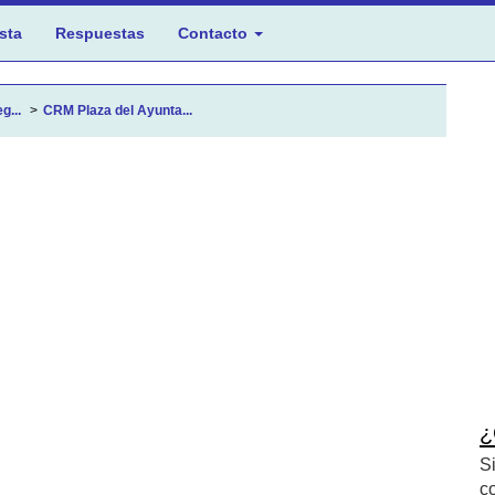
sta
Respuestas
Contacto
g...
CRM Plaza del Ayunta...
¿
S
c