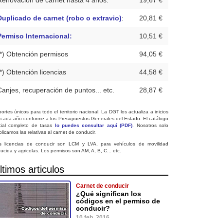
Renovación de carnet hasta 4 años:
19,67 €
Duplicado de carnet (robo o extravio)
:
20,81 €
Permiso Internacional:
10,51 €
(*) Obtención permisos
94,05 €
(*) Obtención licencias
44,58 €
Canjes, recuperación de puntos... etc.
28,87 €
ortes únicos para todo el territorio nacional. La DGT los actualiza a inicios
 cada año conforme a los Presupuestos Generales del Estado. El catálogo
icial completo de tasas
lo puedes consultar aquí (PDF)
. Nosotros solo
licamos las relativas al carnet de conducir.
s licencias de conducir son LCM y LVA, para vehículos de movilidad
ucida y agricolas. Los permisos son AM, A, B, C... etc.
ltimos articulos
Carnet de conducir
¿Qué significan los
códigos en el permiso de
conducir?
10 feb. 2016