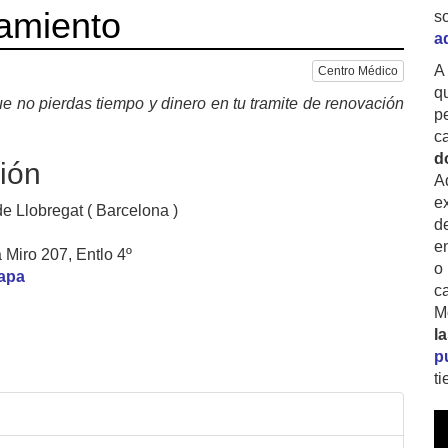
amiento
s
a
A
Centro Médico
q
e no pierdas tiempo y dinero en tu tramite de renovación
p
c
d
ión
A
ex
e Llobregat ( Barcelona )
d
e
 Miro 207, Entlo 4º
o
mapa
c
M
l
p
t