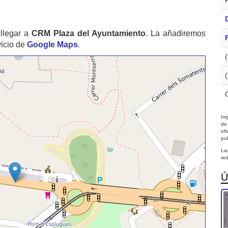
llegar a
CRM Plaza del Ayuntamiento
. La añadiremos
vicio de
Google Maps
.
Imp
de
of
pub
La
red
Ú