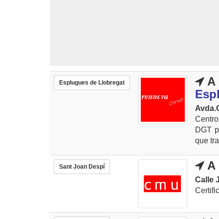
A 
Esplugues de Llobregat
Esp
Avda.C
Centro
DGT pa
que tra
A 
Sant Joan Despí
Calle 
Certif