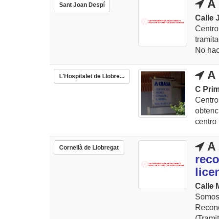
A 
Sant Joan Despí
Calle 
Centro
tramit
No hace
A 
L'Hospitalet de Llobre...
C Prim
Centr
obtenc
centro 
A 
Cornellà de Llobregat
rec
lice
Calle 
Somo
Recon
(Tramit