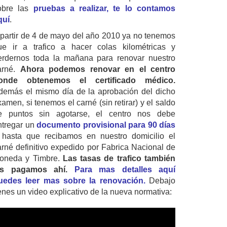
obre las
pruebas a realizar, te lo contamos
quí
.
 partir de 4 de mayo del año 2010 ya no tenemos
ue ir a trafico a hacer colas kilométricas y
erdernos toda la mañana para renovar nuestro
arné.
Ahora podemos renovar en el centro
onde obtenemos el certificado médico.
demás el mismo día de la aprobación del dicho
amen, si tenemos el carné (sin retirar) y el saldo
e puntos sin agotarse, el centro nos debe
ntregar un
documento provisional para 90 días
 hasta que recibamos en nuestro domicilio el
arné definitivo expedido por Fabrica Nacional de
oneda y Timbre.
Las tasas de trafico también
as pagamos ahí.
Para mas detalles aquí
uedes leer mas sobre la renovación.
Debajo
ienes un video explicativo de la nueva normativa: