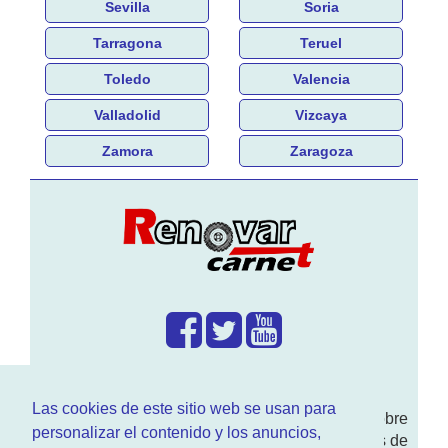
Sevilla
Soria
Tarragona
Teruel
Toledo
Valencia
Valladolid
Vizcaya
Zamora
Zaragoza
¿Que hacemos?
Las cookies de este sitio web se usan para
En
www.RenovarCarnet.com
Te contamos sobre
personalizar el contenido y los anuncios,
la
renovación del permiso
de conducir, noticias de