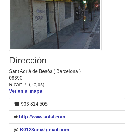
Dirección
Sant Adrià de Besòs ( Barcelona )
08390
Ricart, 7. (Bajos)
Ver en el mapa
☎
933 814 505
➡
http://www.solsl.com
@
B0128cm@gmail.com