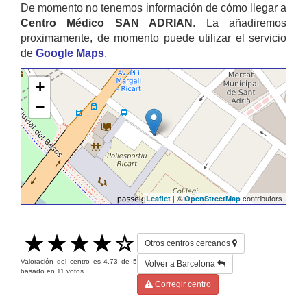
De momento no tenemos información de cómo llegar a
Centro Médico SAN ADRIAN
. La añadiremos
proximamente, de momento puede utilizar el servicio
de
Google Maps
.
+
−
| ©
contributors
Leaflet
OpenStreetMap
Otros centros cercanos
Valoración del centro es
4.73
de
5
Volver a Barcelona
basado en
11
votos.
Corregir centro